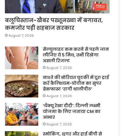
विदेश
बलूचिस्तान-खैबर पख्तूनख्वा में बगावत,
कमजोर पड़ी शहबाज सरकार
August 7, 2026
सेल्युलाइट कम करने से पहले जान
लीजिए ये 5 मिथ, तभी दिखेगा
असली रिजल्ट
August 7, 2026
नाश्ते की बोरियत चुटकी में दूर! ट्राई
करें कैल्शियम-प्रोटीन का सुपर
ब्रेकफास्ट ‘रागी थालीपीठ’
August 7, 2026
‘थैंक्यू रेखा दीदी’: दिल्ली लक्ष्मी
योजना के लिए जताया CM का
आभार
August 7, 2026
स्मोकिंग, शुगर और हाई बीपी से