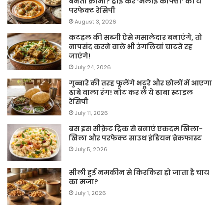
बनती क्रीमी? ट्राई करें ‘मलाई कोफ्ता’ की ये
परफेक्ट रेसिपी
August 3, 2026
कटहल की सब्जी ऐसे मसालेदार बनाएंगे, तो
नापसंद करने वाले भी उंगलियां चाटते रह
जाएंगे!
July 24, 2026
गुब्बारे की तरह फूलेंगे भटूरे और छोलों में आएगा
ढाबे वाला रंग! नोट कर लें ये ढाबा स्टाइल
रेसिपी
July 11, 2026
बस इस सीक्रेट ट्रिक से बनाएं एकदम खिला-
खिला और परफेक्ट साउथ इंडियन ब्रेकफास्ट
July 5, 2026
सीली हुई नमकीन से किरकिरा हो जाता है चाय
का मजा?
July 1, 2026