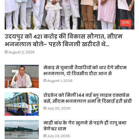
राज्य
उदयपुर को 421 करोड़ की विकास सौगात, सीएम
भजनलाल बोले- पहले बिजली खरीदते थे…
August 2, 2026
मेवाड़ से चुनावी तैयारियों को धार देंगे सीएम
भजनलाल, दो दिवसीय दौरा आज से
August 1, 2026
रोडवेज को मिलीं 144 नई ब्लू लाइन एक्सप्रेस
बसें, सीएम भजनलाल शर्मा ने दिखाई हरी झंडी
July 26, 2026
माही बांध के गेट खुलने से पहले ही टापू बना
बेणेश्वर धाम
July 24, 2026