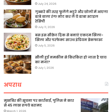
July 24, 2026
गुब्बारे की तरह फूलेंगे भटूरे और छोलों में आएगा
ढाबे वाला रंग! नोट कर लें ये ढाबा स्टाइल
रेसिपी
July 11, 2026
बस इस सीक्रेट ट्रिक से बनाएं एकदम खिला-
खिला और परफेक्ट साउथ इंडियन ब्रेकफास्ट
July 5, 2026
सीली हुई नमकीन से किरकिरा हो जाता है चाय
का मजा?
July 1, 2026
अपराध
मुखबिर की सूचना पर कार्रवाई, पुलिस ने कार
से 45 लाख रुपये बरामद
March 1, 2026