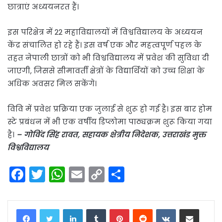
छात्राएं अध्ययनरत हैं।
इस परिक्षेत्र में 22 महाविद्यालयों में विश्वविद्यालय के अध्ययन
केंद्र संचालित हो रहे हैं। इस वर्ष एक और महत्वपूर्ण पहल के
तहत नेपाली छात्रों को भी विश्वविद्यालय में प्रवेश की सुविधा दी
जाएगी, जिससे सीमावर्ती क्षेत्रों के विद्यार्थियों को उच्च शिक्षा के
अधिक अवसर मिल सकेंगे।
विवि में प्रवेश प्रक्रिया एक जुलाई से शुरू हो गई है। इस बार होम
स्टे प्रबंधन में भी एक वर्षीय डिप्लोमा पाठ्यक्रम शुरू किया गया
है।
– गोविंद सिंह रावत, सहायक क्षेत्रीय निदेशक, उत्तराखंड मुक्त
विश्वविद्यालय
F
T
W
E
C
S
a
w
h
m
o
h
c
itt
a
ai
p
ar
LinkedIn
Tumblr
Pinterest
Reddit
VKontakte
Share via Email
e
er
ts
l
y
e