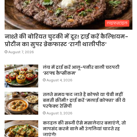
लाइफस्टाइल
नाश्ते की बोरियत चुटकी में दूर! ट्राई करें कैल्शियम-
प्रोटीन का सुपर ब्रेकफास्ट ‘रागी थालीपीठ’
August 7, 2026
लंच में ट्राई करें आलू-पनीर वाली चटपटी
‘स्टफ्ड कैप्सीकम’
August 4, 2026
तलते समय फट जाते हैं कोफ्ते या ग्रेवी नहीं
बनती क्रीमी? ट्राई करें ‘मलाई कोफ्ता’ की ये
परफेक्ट रेसिपी
August 3, 2026
कटहल की सब्जी ऐसे मसालेदार बनाएंगे, तो
नापसंद करने वाले भी उंगलियां चाटते रह
जाएंगे!