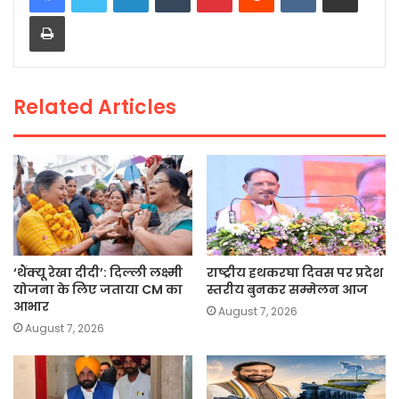
Print
b
A
Li
o
p
n
o
p
k
Related Articles
k
‘थैंक्यू रेखा दीदी’: दिल्ली लक्ष्मी
राष्ट्रीय हथकरघा दिवस पर प्रदेश
योजना के लिए जताया CM का
स्तरीय बुनकर सम्मेलन आज
आभार
August 7, 2026
August 7, 2026