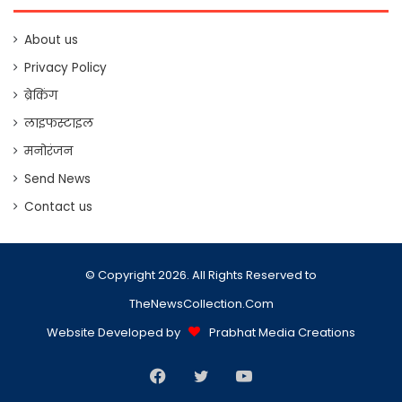
About us
Privacy Policy
ब्रेकिंग
लाइफस्टाइल
मनोरंजन
Send News
Contact us
© Copyright 2026. All Rights Reserved to
TheNewsCollection.Com
Website Developed by
Prabhat Media Creations
Facebook
Twitter
YouTube