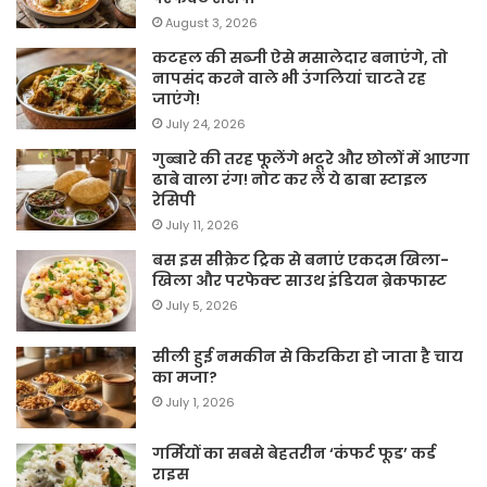
August 3, 2026
कटहल की सब्जी ऐसे मसालेदार बनाएंगे, तो
नापसंद करने वाले भी उंगलियां चाटते रह
जाएंगे!
July 24, 2026
गुब्बारे की तरह फूलेंगे भटूरे और छोलों में आएगा
ढाबे वाला रंग! नोट कर लें ये ढाबा स्टाइल
रेसिपी
July 11, 2026
बस इस सीक्रेट ट्रिक से बनाएं एकदम खिला-
खिला और परफेक्ट साउथ इंडियन ब्रेकफास्ट
July 5, 2026
सीली हुई नमकीन से किरकिरा हो जाता है चाय
का मजा?
July 1, 2026
गर्मियों का सबसे बेहतरीन ‘कंफर्ट फूड’ कर्ड
राइस