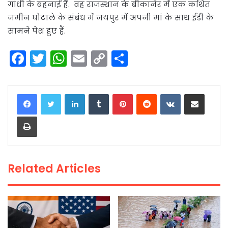
गांधी के बहनाई हैं. वह राजस्थान के बीकानेर में एक कथित
जमीन घोटाले के संबंध में जयपुर में अपनी मां के साथ ईडी के
सामने पेश हुए हैं.
F
T
W
E
C
S
a
w
h
m
o
h
c
itt
a
ai
p
ar
LinkedIn
Tumblr
Pinterest
Reddit
VKontakte
Share via Email
e
er
ts
l
y
e
Print
b
A
Li
o
p
n
o
p
k
Related Articles
k