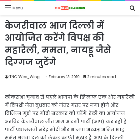
S
Menu
fo
केजरीवाल आज द‍िल्‍ली में
आयोज‍ित करेंगे व‍िपक्ष की
महारैली, ममता, नायडू जैसे
दिग्‍गज जुटेंगे
TNC 'Web_Wing'
February 13, 2019
2 minutes read
लोकसभा चुनाव से पहले भाजपा के खिलाफ एक और महारैली
में विपक्षी नेता बुधवार को जंतर मंतर पर जमा होंगे और
विभिन्न मुद्दों पर मोदी सरकार को घरेंगे. रैली का आयोजन
अरविंद केजरीवाल नीत आम आदमी पार्टी (आप) कर रही है.
पार्टी प्रधानमंत्री नरेंद्र मोदी और भाजपा अध्यक्ष अमित शाह
समेत भगवा दल को लेकर काफी मुखर है. आप के दिल्ली