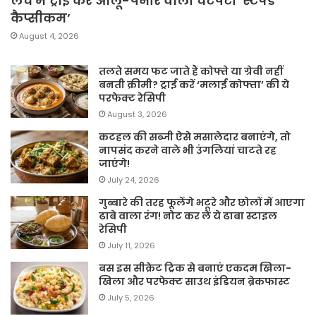
लंच में ट्राई करें आलू-पनीर वाली चटपटी ‘स्टफ्ड
कैप्सीकम’
August 4, 2026
तलते समय फट जाते हैं कोफ्ते या ग्रेवी नहीं
बनती क्रीमी? ट्राई करें ‘मलाई कोफ्ता’ की ये
परफेक्ट रेसिपी
August 3, 2026
कटहल की सब्जी ऐसे मसालेदार बनाएंगे, तो
नापसंद करने वाले भी उंगलियां चाटते रह
जाएंगे!
July 24, 2026
गुब्बारे की तरह फूलेंगे भटूरे और छोलों में आएगा
ढाबे वाला रंग! नोट कर लें ये ढाबा स्टाइल
रेसिपी
July 11, 2026
बस इस सीक्रेट ट्रिक से बनाएं एकदम खिला-
खिला और परफेक्ट साउथ इंडियन ब्रेकफास्ट
July 5, 2026