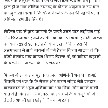
निर्देशक अनुराग कश्यप की ये मूवी डिजास्टर साबित हुई थी।
हाल ही में एक मीडिया इंटरव्यू के दौरान अनुराग ने इस बात
का खुलासा किया है कि बॉम्बे वेलवेट के उनकी पहली पसंद
अभिनेता रणवीर सिंह थे।
लेकिन बाद में कुछ कारणों के चलते उनसे बात नहीं बन पाई
और फिर जाकर हमने रणबीर को कास्ट किया। हमारी फिल्म
का बजट 23 से 90 करोड़ के बीच रहा। लेकिन इसकी
असफलता ने सही मायनों में हमें हैरान किया। मालूम हो कि
बॉम्बे वेलवेट एक क्राइम थ्रिलर फिल्म थी, जो घटिया कहानी
के चलते असफलता की भेंट चढ़ गई।
फिल्म में रणबीर कपूर के अलावा अभिनेत्री अनुष्का शर्मा,
विक्की कौशल, के के मेनन और करण जौहर जैसे दमदार
कलाकारों ने अहम भूमिका को अदा गिया। गौर करने वाली
बात ये है कि इतनी जबरदस्त कास्ट होने के बावजूद बॉम्बे
वेलवेट अपनी छाप छोड़ने में नकाम रही।