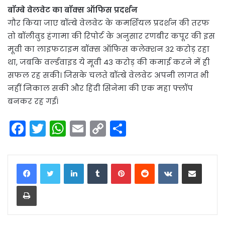
बॉम्बे वेलवेट का बॉक्स ऑफिस प्रदर्शन
गौर किया जाए बॉम्बे वेलवेट के कमर्शियल प्रदर्शन की तरफ
तो बॉलीवुड हंगामा की रिपोर्ट के अनुसार रणबीर कपूर की इस
मूवी का लाइफटाइम बॉक्स ऑफिस कलेक्शन 32 करोड़ रहा
था, जबकि वर्ल्डवाइड ये मूवी 43 करोड़ की कमाई करने में ही
सफल रह सकी। जिसके चलते बॉम्बे वेलवेट अपनी लागत भी
नहीं निकाल सकी और हिंदी सिनेमा की एक महा फ्लॉप
बनकर रह गई।
F
T
W
E
C
S
a
w
h
m
o
h
c
itt
a
ai
p
ar
LinkedIn
Tumblr
Pinterest
Reddit
VKontakte
Share via Email
e
er
ts
l
y
e
Print
b
A
Li
o
p
n
o
p
k