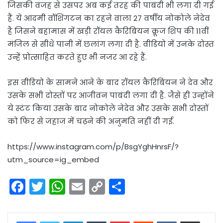
जिसकी वजह से उसपर अब कई तरह की पाबंदी भी लगा दी गई
हैं. ये आदमी वॉशिंगटन का रहने वाला 27 वर्षीय नोकोले नेदेव
है जिसने बहामास में खड़ी रॉयल कैरिबियन क्रूज शिप की 11वीं
मंजिल से सीधे पानी में छलांग लगा दी है. वीडियो में उनके दोस्त
उन्हें प्रोत्साहित करते हुए भी नजर आ रहे हैं.
इस वीडियो के सामने आने के बाद रॉयल कैरिबियन ने देव और
उसके सभी दोस्तों पर आजीवन पाबंदी लगा दी है. जैसे ही उन्होंने
ये स्टंट किया उसके बाद नोकोले नेदेव और उसके सभी दोस्तों
को फिर से जहाज में चढ़ने की अनुमति नहीं दी गई.
https://www.instagram.com/p/BsgYghHnrsF/?
utm_source=ig_embed
F
T
W
E
C
S
a
w
h
m
o
h
c
itt
a
ai
p
ar
LinkedIn
Tumblr
Pinterest
Reddit
VKontakte
Share via Email