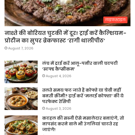
लाइफस्टाइल
नाश्ते की बोरियत चुटकी में दूर! ट्राई करें कैल्शियम-
प्रोटीन का सुपर ब्रेकफास्ट ‘रागी थालीपीठ’
August 7, 2026
लंच में ट्राई करें आलू-पनीर वाली चटपटी
‘स्टफ्ड कैप्सीकम’
August 4, 2026
तलते समय फट जाते हैं कोफ्ते या ग्रेवी नहीं
बनती क्रीमी? ट्राई करें ‘मलाई कोफ्ता’ की ये
परफेक्ट रेसिपी
August 3, 2026
कटहल की सब्जी ऐसे मसालेदार बनाएंगे, तो
नापसंद करने वाले भी उंगलियां चाटते रह
जाएंगे!