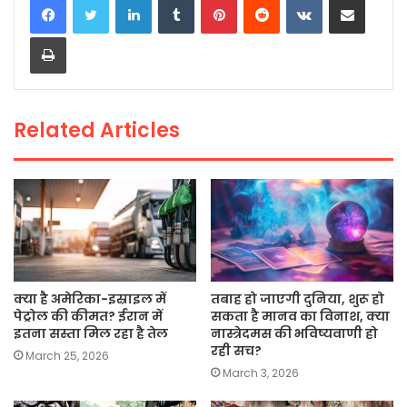
e
er
ts
l
y
e
Print
b
A
Li
o
p
n
o
p
k
Related Articles
k
क्या है अमेरिका-इस्राइल में
तबाह हो जाएगी दुनिया, शुरू हो
पेट्रोल की कीमत? ईरान में
सकता है मानव का विनाश, क्या
इतना सस्ता मिल रहा है तेल
नास्त्रेदमस की भविष्यवाणी हो
रही सच?
March 25, 2026
March 3, 2026