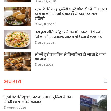
July 24, 2026
गुब्बारे की तरह फूलेंगे भटूरे और छोलों में आएगा
ढाबे वाला रंग! नोट कर लें ये ढाबा स्टाइल
रेसिपी
July 11, 2026
बस इस सीक्रेट ट्रिक से बनाएं एकदम खिला-
खिला और परफेक्ट साउथ इंडियन ब्रेकफास्ट
July 5, 2026
सीली हुई नमकीन से किरकिरा हो जाता है चाय
का मजा?
July 1, 2026
अपराध
मुखबिर की सूचना पर कार्रवाई, पुलिस ने कार
से 45 लाख रुपये बरामद
March 1, 2026