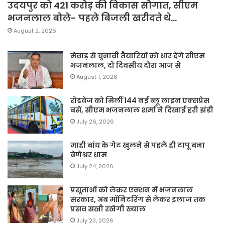
उदयपुर को 421 करोड़ की विकास सौगात, सीएम
भजनलाल बोले- पहले बिजली खरीदते थे…
August 2, 2026
मेवाड़ से चुनावी तैयारियों को धार देंगे सीएम
भजनलाल, दो दिवसीय दौरा आज से
August 1, 2026
रोडवेज को मिलीं 144 नई ब्लू लाइन एक्सप्रेस
बसें, सीएम भजनलाल शर्मा ने दिखाई हरी झंडी
July 26, 2026
माही बांध के गेट खुलने से पहले ही टापू बना
बेणेश्वर धाम
July 24, 2026
प्रसूताओं को लेकर एक्शन में भजनलाल
सरकार, अब मॉनिटरिंग से लेकर इलाज तक
प्रसव सखी रखेगी ख्याल
July 23, 2026