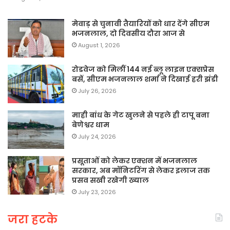
मेवाड़ से चुनावी तैयारियों को धार देंगे सीएम
भजनलाल, दो दिवसीय दौरा आज से
August 1, 2026
रोडवेज को मिलीं 144 नई ब्लू लाइन एक्सप्रेस
बसें, सीएम भजनलाल शर्मा ने दिखाई हरी झंडी
July 26, 2026
माही बांध के गेट खुलने से पहले ही टापू बना
बेणेश्वर धाम
July 24, 2026
प्रसूताओं को लेकर एक्शन में भजनलाल
सरकार, अब मॉनिटरिंग से लेकर इलाज तक
प्रसव सखी रखेगी ख्याल
July 23, 2026
जरा हटके