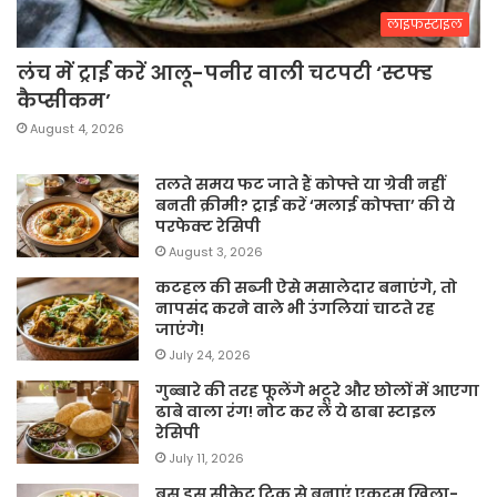
लाइफस्टाइल
लंच में ट्राई करें आलू-पनीर वाली चटपटी ‘स्टफ्ड
कैप्सीकम’
August 4, 2026
तलते समय फट जाते हैं कोफ्ते या ग्रेवी नहीं
बनती क्रीमी? ट्राई करें ‘मलाई कोफ्ता’ की ये
परफेक्ट रेसिपी
August 3, 2026
कटहल की सब्जी ऐसे मसालेदार बनाएंगे, तो
नापसंद करने वाले भी उंगलियां चाटते रह
जाएंगे!
July 24, 2026
गुब्बारे की तरह फूलेंगे भटूरे और छोलों में आएगा
ढाबे वाला रंग! नोट कर लें ये ढाबा स्टाइल
रेसिपी
July 11, 2026
बस इस सीक्रेट ट्रिक से बनाएं एकदम खिला-