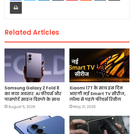
Print
b
A
Li
o
p
n
o
p
k
Related Articles
k
Samsung Galaxy Z Fold 8
Xiaomi 17T के साथ इस दिन
का नया अवतार: AI फीचर्स और
आएगी नई Smart TV सीरीज,
पासपोर्ट साइज डिस्प्ले के साथ
लॉन्च से पहले फीचर्स रिवील
August 5, 2026
May 31, 2026