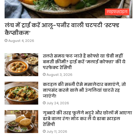
लाइफस्टाइल
लंच में ट्राई करें आलू-पनीर वाली चटपटी ‘स्टफ्ड
कैप्सीकम’
August 4, 2026
तलते समय फट जाते हैं कोफ्ते या ग्रेवी नहीं
बनती क्रीमी? ट्राई करें ‘मलाई कोफ्ता’ की ये
परफेक्ट रेसिपी
August 3, 2026
कटहल की सब्जी ऐसे मसालेदार बनाएंगे, तो
नापसंद करने वाले भी उंगलियां चाटते रह
जाएंगे!
July 24, 2026
गुब्बारे की तरह फूलेंगे भटूरे और छोलों में आएगा
ढाबे वाला रंग! नोट कर लें ये ढाबा स्टाइल
रेसिपी
July 11, 2026