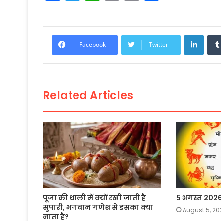
a
w
h
m
o
h
c
itt
a
ai
p
ar
e
er
ts
l
y
e
Linke
Facebook
Twitter
b
A
Li
o
p
n
o
p
k
Related Articles
k
पूजा की थाली में क्यों रखी जाती है
5 अगस्त 202
सुपारी, भगवान गणेश से इसका क्या
August 5, 20
नाता है?