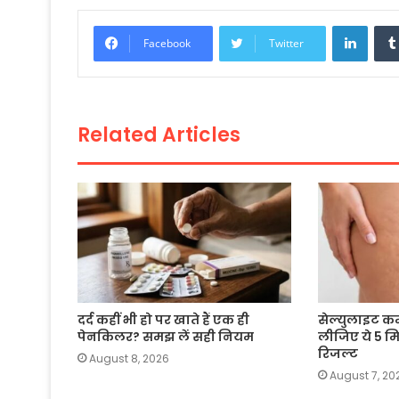
c
itt
a
ai
p
ar
e
er
ts
l
y
e
Linke
Facebook
Twitter
b
A
Li
o
p
n
o
p
k
Related Articles
k
दर्द कहीं भी हो पर खाते हैं एक ही
सेल्युलाइट क
पेनकिलर? समझ लें सही नियम
लीजिए ये 5 म
रिजल्ट
August 8, 2026
August 7, 20