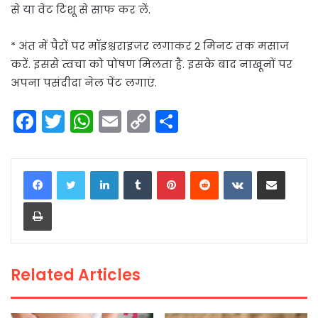
से या वेट टिशू से साफ कर लें.
* अंत में पैरों पर मॉइश्चराइजर लगाकर 2 मिनट तक मसाज
करें. इससे त्वचा को पोषण मिलता है. इसके बाद नाखूनों पर
अपना पसंदीदा नेल पेंट लगाएं.
F
T
W
E
C
S
a
w
h
m
o
h
c
itt
a
ai
p
ar
LinkedIn
Tumblr
Pinterest
Reddit
VKontakte
Share via Email
e
er
ts
l
y
e
Print
b
A
Li
o
p
n
o
p
k
Related Articles
k