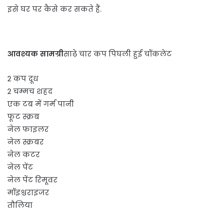
इसे घर पर कैसे कर सकते हैं.
आवश्यक सामग्री
साढ़े चार कप पिघली हुई चॉकलेट
2 कप दूध
2 चम्मच शहद
एक टब में गर्म पानी
फूट स्क्रब
नेल फाइलर
नेल स्क्रबर
नेल कटर
नेल पेंट
नेल पेंट रिमूवर
मॉइश्चराइजर
तौलिया