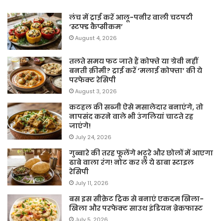
लंच में ट्राई करें आलू-पनीर वाली चटपटी
‘स्टफ्ड कैप्सीकम’
August 4, 2026
तलते समय फट जाते हैं कोफ्ते या ग्रेवी नहीं
बनती क्रीमी? ट्राई करें ‘मलाई कोफ्ता’ की ये
परफेक्ट रेसिपी
August 3, 2026
कटहल की सब्जी ऐसे मसालेदार बनाएंगे, तो
नापसंद करने वाले भी उंगलियां चाटते रह
जाएंगे!
July 24, 2026
गुब्बारे की तरह फूलेंगे भटूरे और छोलों में आएगा
ढाबे वाला रंग! नोट कर लें ये ढाबा स्टाइल
रेसिपी
July 11, 2026
बस इस सीक्रेट ट्रिक से बनाएं एकदम खिला-
खिला और परफेक्ट साउथ इंडियन ब्रेकफास्ट
July 5, 2026