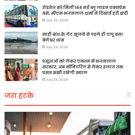
रोडवेज को मिलीं 144 नई ब्लू लाइन एक्सप्रेस
बसें, सीएम भजनलाल शर्मा ने दिखाई हरी झंडी
July 26, 2026
माही बांध के गेट खुलने से पहले ही टापू बना
बेणेश्वर धाम
July 24, 2026
प्रसूताओं को लेकर एक्शन में भजनलाल
सरकार, अब मॉनिटरिंग से लेकर इलाज तक
प्रसव सखी रखेगी ख्याल
July 23, 2026
जरा हटके