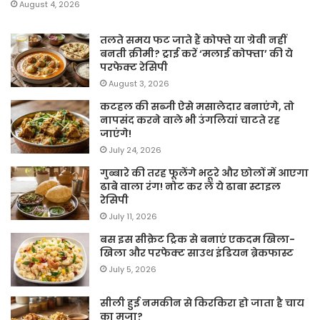
August 4, 2026
तलते समय फट जाते हैं कोफ्ते या ग्रेवी नहीं
बनती क्रीमी? ट्राई करें ‘मलाई कोफ्ता’ की ये
परफेक्ट रेसिपी
August 3, 2026
कटहल की सब्जी ऐसे मसालेदार बनाएंगे, तो
नापसंद करने वाले भी उंगलियां चाटते रह
जाएंगे!
July 24, 2026
गुब्बारे की तरह फूलेंगे भटूरे और छोलों में आएगा
ढाबे वाला रंग! नोट कर लें ये ढाबा स्टाइल
रेसिपी
July 11, 2026
बस इस सीक्रेट ट्रिक से बनाएं एकदम खिला-
खिला और परफेक्ट साउथ इंडियन ब्रेकफास्ट
July 5, 2026
सीली हुई नमकीन से किरकिरा हो जाता है चाय
का मजा?