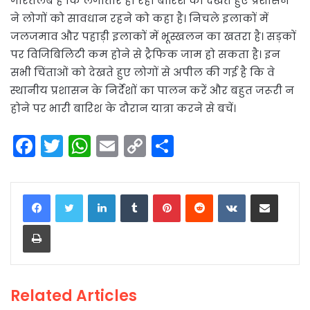
गौरतलब है कि लगातार हो रही बारिश को देखते हुए प्रशासन
ने लोगों को सावधान रहने को कहा है। निचले इलाकों में
जलजमाव और पहाड़ी इलाकों में भूस्खलन का खतरा है। सड़कों
पर विजिबिलिटी कम होने से ट्रैफिक जाम हो सकता है। इन
सभी चिंताओं को देखते हुए लोगों से अपील की गई है कि वे
स्थानीय प्रशासन के निर्देशों का पालन करें और बहुत जरूरी न
होने पर भारी बारिश के दौरान यात्रा करने से बचें।
F
T
W
E
C
S
a
w
h
m
o
h
c
itt
a
ai
p
ar
LinkedIn
Tumblr
Pinterest
Reddit
VKontakte
Share via Email
e
er
ts
l
y
e
Print
b
A
Li
o
p
n
o
p
k
Related Articles
k