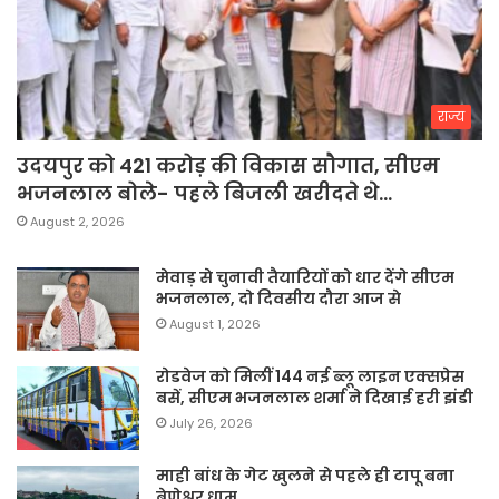
राज्य
उदयपुर को 421 करोड़ की विकास सौगात, सीएम
भजनलाल बोले- पहले बिजली खरीदते थे…
August 2, 2026
मेवाड़ से चुनावी तैयारियों को धार देंगे सीएम
भजनलाल, दो दिवसीय दौरा आज से
August 1, 2026
रोडवेज को मिलीं 144 नई ब्लू लाइन एक्सप्रेस
बसें, सीएम भजनलाल शर्मा ने दिखाई हरी झंडी
July 26, 2026
माही बांध के गेट खुलने से पहले ही टापू बना
बेणेश्वर धाम