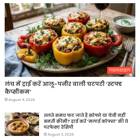
लाइफस्टाइल
लंच में ट्राई करें आलू-पनीर वाली चटपटी ‘स्टफ्ड
कैप्सीकम’
August 4, 2026
तलते समय फट जाते हैं कोफ्ते या ग्रेवी नहीं
बनती क्रीमी? ट्राई करें ‘मलाई कोफ्ता’ की ये
परफेक्ट रेसिपी
August 3, 2026