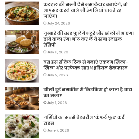
कटहल की सब्जी ऐसे मसालेदार बनाएंगे, तो
नापसंद करने वाले भी उंगलियां चाटते रह
जाएंगे!
July 24, 2026
गुब्बारे की तरह फूलेंगे भटूरे और छोलों में आएगा
ढाबे वाला रंग! नोट कर लें ये ढाबा स्टाइल
रेसिपी
July 11, 2026
बस इस सीक्रेट ट्रिक से बनाएं एकदम खिला-
खिला और परफेक्ट साउथ इंडियन ब्रेकफास्ट
July 5, 2026
सीली हुई नमकीन से किरकिरा हो जाता है चाय
का मजा?
July 1, 2026
गर्मियों का सबसे बेहतरीन ‘कंफर्ट फूड’ कर्ड
राइस
June 7, 2026