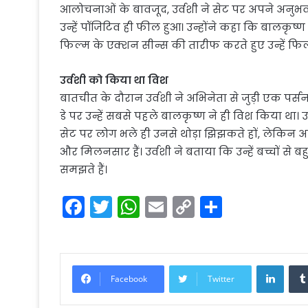
आलोचनाओं के बावजूद, उर्वशी ने सेट पर अपने अनुभव
उन्हें पॉजिटिव ही फील हुआ। उन्होंने कहा कि बालकृष्ण
फिल्म के एक्शन सीन्स की तारीफ करते हुए उन्हें फि
उर्वशी को किया था विश
बातचीत के दौरान उर्वशी ने अभिनेता से जुड़ी एक पर्
डे पर उन्हें सबसे पहले बालकृष्ण ने ही विश किया था।
सेट पर लोग भले ही उनसे थोड़ा झिझकते हों, लेकिन 
और मिलनसार हैं। उर्वशी ने बताया कि उन्हें बच्चों से ब
समझते हैं।
F
T
W
E
C
S
a
w
h
m
o
h
c
itt
a
ai
p
ar
e
er
ts
l
y
e
Linke
Facebook
Twitter
b
A
Li