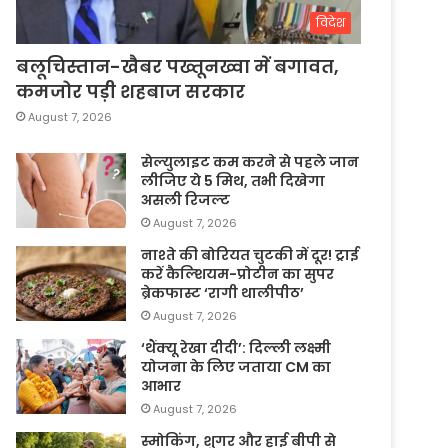
विदेश
बलूचिस्तान-खैबर पख्तूनख्वा में बगावत,
कमजोर पड़ी शहबाज सरकार
August 7, 2026
सेल्युलाइट कम करने से पहले जान
लीजिए ये 5 मिथ, तभी दिखेगा
असली रिजल्ट
August 7, 2026
नाश्ते की बोरियत चुटकी में दूर! ट्राई
करें कैल्शियम-प्रोटीन का सुपर
ब्रेकफास्ट ‘रागी थालीपीठ’
August 7, 2026
‘थैंक्यू रेखा दीदी’: दिल्ली लक्ष्मी
योजना के लिए जताया CM का
आभार
August 7, 2026
स्मोकिंग, शुगर और हाई बीपी से