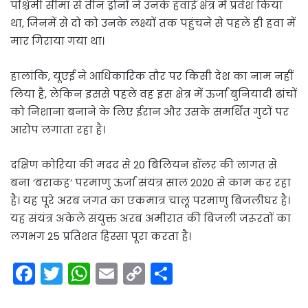
पश्चिमी सीमा से तीन ड्रोनों ने उनके हवाई क्षेत्र में प्रवेश किया
था, जिनमें से दो को उनके लक्ष्यों तक पहुंचने से पहले ही हवा में
मार गिराया गया था।
हालांकि, यूएई ने आधिकारिक तौर पर किसी देश का नाम नहीं
लिया है, लेकिन इससे पहले वह इस क्षेत्र में ऊर्जा बुनियादी ढांचों
को निशाना बनाने के लिए ईरान और उसके समर्थित गुटों पर
आरोप लगाता रहा है।
दक्षिण कोरिया की मदद से 20 बिलियन डॉलर की लागत से
बना ‘बराकह’ परमाणु ऊर्जा संयंत्र साल 2020 से काम कर रहा
है। यह पूरे अरब जगत का एकमात्र चालू परमाणु बिजलीघर है।
यह संयंत्र अकेले संयुक्त अरब अमीरात की बिजली जरूरतों का
लगभग 25 प्रतिशत हिस्सा पूरा करता है।
F
T
W
E
C
S
a
w
h
m
o
h