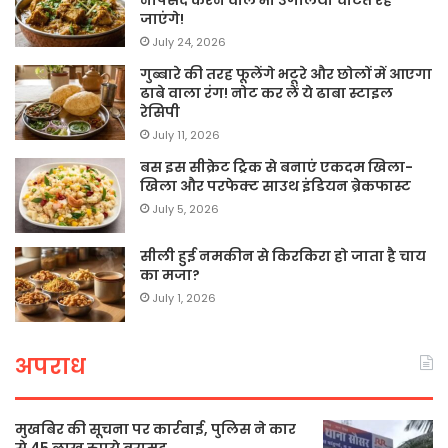
नापसंद करने वाले भी उंगलियां चाटते रह
जाएंगे!
July 24, 2026
गुब्बारे की तरह फूलेंगे भटूरे और छोलों में आएगा
ढाबे वाला रंग! नोट कर लें ये ढाबा स्टाइल
रेसिपी
July 11, 2026
बस इस सीक्रेट ट्रिक से बनाएं एकदम खिला-
खिला और परफेक्ट साउथ इंडियन ब्रेकफास्ट
July 5, 2026
सीली हुई नमकीन से किरकिरा हो जाता है चाय
का मजा?
July 1, 2026
अपराध
मुखबिर की सूचना पर कार्रवाई, पुलिस ने कार