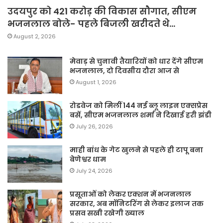
उदयपुर को 421 करोड़ की विकास सौगात, सीएम
भजनलाल बोले- पहले बिजली खरीदते थे…
August 2, 2026
मेवाड़ से चुनावी तैयारियों को धार देंगे सीएम
भजनलाल, दो दिवसीय दौरा आज से
August 1, 2026
रोडवेज को मिलीं 144 नई ब्लू लाइन एक्सप्रेस
बसें, सीएम भजनलाल शर्मा ने दिखाई हरी झंडी
July 26, 2026
माही बांध के गेट खुलने से पहले ही टापू बना
बेणेश्वर धाम
July 24, 2026
प्रसूताओं को लेकर एक्शन में भजनलाल
सरकार, अब मॉनिटरिंग से लेकर इलाज तक
प्रसव सखी रखेगी ख्याल