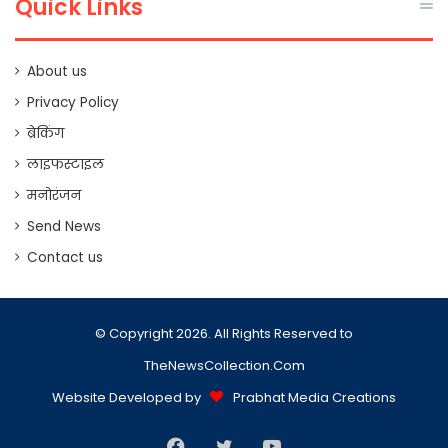
Quick Links
About us
Privacy Policy
ब्रेकिंग
लाइफस्टाइल
मनोरंजन
Send News
Contact us
© Copyright 2026. All Rights Reserved to
TheNewsCollection.Com
Website Developed by
Prabhat Media Creations
Facebook
Twitter
YouTube