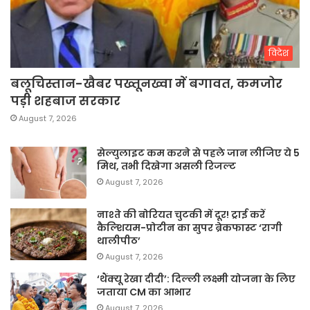
विदेश
बलूचिस्तान-खैबर पख्तूनख्वा में बगावत, कमजोर
पड़ी शहबाज सरकार
August 7, 2026
सेल्युलाइट कम करने से पहले जान लीजिए ये 5
मिथ, तभी दिखेगा असली रिजल्ट
August 7, 2026
नाश्ते की बोरियत चुटकी में दूर! ट्राई करें
कैल्शियम-प्रोटीन का सुपर ब्रेकफास्ट ‘रागी
थालीपीठ’
August 7, 2026
‘थैंक्यू रेखा दीदी’: दिल्ली लक्ष्मी योजना के लिए
जताया CM का आभार
August 7, 2026