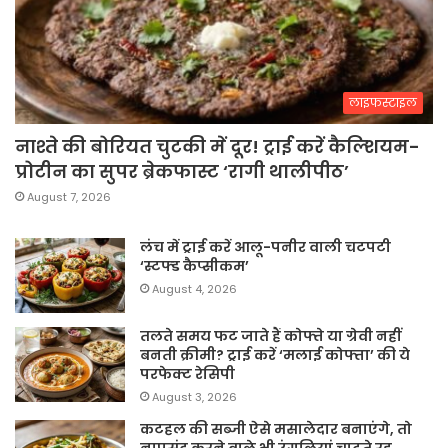
लाइफस्टाइल
नाश्ते की बोरियत चुटकी में दूर! ट्राई करें कैल्शियम-
प्रोटीन का सुपर ब्रेकफास्ट ‘रागी थालीपीठ’
August 7, 2026
लंच में ट्राई करें आलू-पनीर वाली चटपटी
‘स्टफ्ड कैप्सीकम’
August 4, 2026
तलते समय फट जाते हैं कोफ्ते या ग्रेवी नहीं
बनती क्रीमी? ट्राई करें ‘मलाई कोफ्ता’ की ये
परफेक्ट रेसिपी
August 3, 2026
कटहल की सब्जी ऐसे मसालेदार बनाएंगे, तो