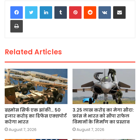
c
itt
a
ai
p
ar
LinkedIn
Tumblr
Pinterest
Reddit
VKontakte
Share via Email
e
er
ts
l
y
e
Print
b
A
Li
o
p
n
o
p
k
Related Articles
k
ब्रह्मोस सिर्फ एक झांकी… 50
3.25 लाख करोड़ का मेगा सौदा:
हजार करोड़ का डिफेंस एक्सपोर्ट
फ्रांस ने भारत को सौंपा राफेल
करेगा भारत
विमानों के निर्माण का प्रस्ताव
August 7, 2026
August 7, 2026