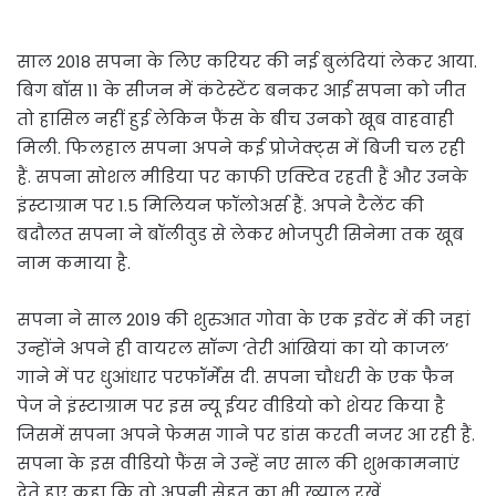
साल 2018 सपना के लिए करियर की नई बुलंदियां लेकर आया.
बिग बॉस 11 के सीजन में कंटेस्टेंट बनकर आईं सपना को जीत
तो हासिल नहीं हुई लेकिन फैंस के बीच उनको खूब वाहवाही
मिली. फिलहाल सपना अपने कई प्रोजेक्ट्स में बिजी चल रही
हैं. सपना सोशल मीडिया पर काफी एक्टिव रहती हैं और उनके
इंस्टाग्राम पर 1.5 मिलियन फॉलोअर्स हैं. अपने टैलेंट की
बदौलत सपना ने बॉलीवुड से लेकर भोजपुरी सिनेमा तक खूब
नाम कमाया है.
सपना ने साल 2019 की शुरुआत गोवा के एक इवेंट में की जहां
उन्होंने अपने ही वायरल सॉन्ग ‘तेरी आंखियां का यो काजल’
गाने में पर धुआंधार परफॉर्मेंस दी. सपना चौधरी के एक फैन
पेज ने इंस्टाग्राम पर इस न्यू ईयर वीडियो को शेयर किया है
जिसमें सपना अपने फेमस गाने पर डांस करती नजर आ रही हैं.
सपना के इस वीडियो फैंस ने उन्हें नए साल की शुभकामनाएं
देते हुए कहा कि वो अपनी सेहत का भी ख्याल रखें.