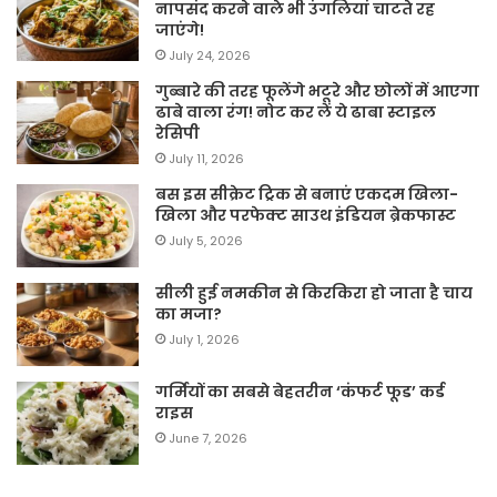
नापसंद करने वाले भी उंगलियां चाटते रह
जाएंगे!
July 24, 2026
गुब्बारे की तरह फूलेंगे भटूरे और छोलों में आएगा
ढाबे वाला रंग! नोट कर लें ये ढाबा स्टाइल
रेसिपी
July 11, 2026
बस इस सीक्रेट ट्रिक से बनाएं एकदम खिला-
खिला और परफेक्ट साउथ इंडियन ब्रेकफास्ट
July 5, 2026
सीली हुई नमकीन से किरकिरा हो जाता है चाय
का मजा?
July 1, 2026
गर्मियों का सबसे बेहतरीन ‘कंफर्ट फूड’ कर्ड
राइस
June 7, 2026