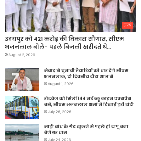
राज्य
उदयपुर को 421 करोड़ की विकास सौगात, सीएम
भजनलाल बोले- पहले बिजली खरीदते थे…
August 2, 2026
मेवाड़ से चुनावी तैयारियों को धार देंगे सीएम
भजनलाल, दो दिवसीय दौरा आज से
August 1, 2026
रोडवेज को मिलीं 144 नई ब्लू लाइन एक्सप्रेस
बसें, सीएम भजनलाल शर्मा ने दिखाई हरी झंडी
July 26, 2026
माही बांध के गेट खुलने से पहले ही टापू बना
बेणेश्वर धाम
July 24, 2026