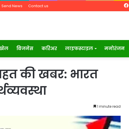
Send News
Contact us
खेल
बिजनेस
करिअर
लाइफस्टाइल
मनोरंजन
 राहत की खबर: भारत
थव्यवस्था
1 minute read