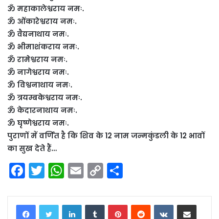
ॐ महाकालेश्वराय नमः.
ॐ ओंकारेश्वराय नमः.
ॐ वैद्यनाथाय नमः.
ॐ भीमाशंकराय नमः.
ॐ रामेश्वराय नमः.
ॐ नागेश्वराय नमः.
ॐ विश्वनाथाय नमः.
ॐ त्रयम्बकेश्वराय नमः.
ॐ केदारनाथाय नमः.
ॐ घृष्णेश्वराय नमः.
पुराणों में वर्णित है कि शिव के 12 नाम जन्मकुंडली के 12 भावों
का सुख देते हैं…
F
T
W
E
C
S
a
w
h
m
o
h
c
itt
a
ai
p
ar
LinkedIn
Tumblr
Pinterest
Reddit
VKontakte
Share via Email
e
er
ts
l
y
e