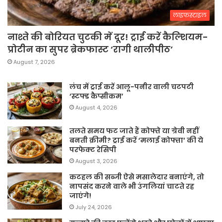
लाइफस्टाइल
नाश्ते की बोरियत चुटकी में दूर! ट्राई करें कैल्शियम-
प्रोटीन का सुपर ब्रेकफास्ट ‘रागी थालीपीठ’
August 7, 2026
लंच में ट्राई करें आलू-पनीर वाली चटपटी
‘स्टफ्ड कैप्सीकम’
August 4, 2026
तलते समय फट जाते हैं कोफ्ते या ग्रेवी नहीं
बनती क्रीमी? ट्राई करें ‘मलाई कोफ्ता’ की ये
परफेक्ट रेसिपी
August 3, 2026
कटहल की सब्जी ऐसे मसालेदार बनाएंगे, तो
नापसंद करने वाले भी उंगलियां चाटते रह
जाएंगे!
July 24, 2026