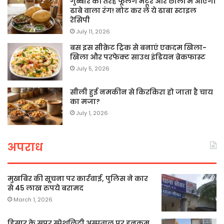
गुब्बारे की तरह फूलेंगे भटूरे और छोलों में आएगा
ढाबे वाला रंग! नोट कर लें ये ढाबा स्टाइल
रेसिपी
July 11, 2026
बस इस सीक्रेट ट्रिक से बनाएं एकदम खिला-
खिला और परफेक्ट साउथ इंडियन ब्रेकफास्ट
July 5, 2026
सीली हुई नमकीन से किरकिरा हो जाता है चाय
का मजा?
July 1, 2026
अपराध
मुखबिर की सूचना पर कार्रवाई, पुलिस ने कार
से 45 लाख रुपये बरामद
March 1, 2026
हिसार के सुपर स्पेशलिटी अस्पताल पर इनकम