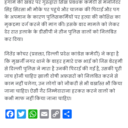
हंगामे की खबर पर गुरुद्वारा सिख प्रबंधक कमेटी से मनजिंदर
सिंह सिरसा भी मौके पर पहुंचे और चालक की पिटाई और पग
के अपमान के कारण पुलिसकर्मियों पर हत्या की कोशिश का
मुकद्दमा दर्ज करने की मांग की। इसके बाद मामले को लेकर
देर रात इलाके के डीसीपी ने तीन पुलिस वालों को निलंबित
कर दिया।
जितेंद्र कोचर (प्रवक्ता, दिल्ली प्रदेश कांग्रेस कमेटी) ने कहा है
कि मुखर्जी नगर थाने के बाहर हमारे एक भाई को जिस बेरहमी
से दिल्ली पुलिस ने मारा है उनकी पिटाई की गई है, उसकी पूरी
जांच होनी चाहिए ख़ाली दोषी अफ़सरों को निलंबित करने से
काम नहीं चलेगा, उन लोगों को नौकरी से भी बर्खास्त भी किया
जाना चाहिए। ऐसी ग़ैर ज़िम्मेदाराना हरकत करने वालों को
कभी माफ नहीं किया जाना चाहिए।
F
T
W
E
C
S
a
w
h
m
o
h