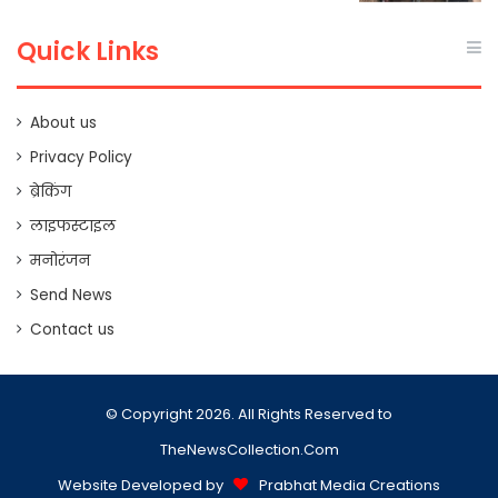
Quick Links
About us
Privacy Policy
ब्रेकिंग
लाइफस्टाइल
मनोरंजन
Send News
Contact us
© Copyright 2026. All Rights Reserved to
TheNewsCollection.Com
Website Developed by
Prabhat Media Creations