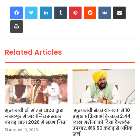
c
itt
a
ai
p
ar
LinkedIn
Tumblr
Pinterest
Reddit
VKontakte
Share via Email
e
er
ts
l
y
e
Print
b
A
Li
o
p
n
o
p
k
Related Articles
k
मुख्यमंत्री डॉ. मोहन यादव द्वारा
’मुख्यमंत्री सेहत योजना’ ने 10
जबलपुर में आयोजित संस्कार
प्रमुख प्रक्रियाओं के तहत 2.44
कांवड़ यात्रा 2026 में सहभागिता
लाख मरीज़ों को दिया कैशलेस
उपचार, ₹316.50 करोड़ से अधिक
August 10, 2026
ख़र्च