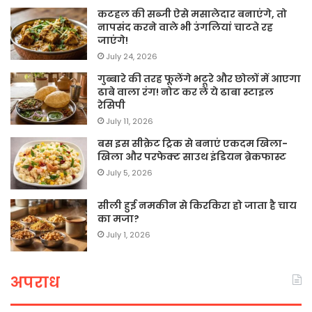
कटहल की सब्जी ऐसे मसालेदार बनाएंगे, तो
नापसंद करने वाले भी उंगलियां चाटते रह
जाएंगे!
July 24, 2026
गुब्बारे की तरह फूलेंगे भटूरे और छोलों में आएगा
ढाबे वाला रंग! नोट कर लें ये ढाबा स्टाइल
रेसिपी
July 11, 2026
बस इस सीक्रेट ट्रिक से बनाएं एकदम खिला-
खिला और परफेक्ट साउथ इंडियन ब्रेकफास्ट
July 5, 2026
सीली हुई नमकीन से किरकिरा हो जाता है चाय
का मजा?
July 1, 2026
अपराध