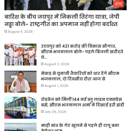
राज्य
बारिश के बीच जयपुर में निकली तिरंगा यात्रा, जेपी
नड्डा बोले- राष्ट्रगीत का अपमान नहीं होगा बर्दाश्त
August 9, 2026
उदयपुर को 421 करोड़ की विकास सौगात,
सीएम भजनलाल बोले- पहले बिजली खरीदते
थे…
August 2, 2026
मेवाड़ से चुनावी तैयारियों को धार देंगे सीएम
भजनलाल, दो दिवसीय दौरा आज से
August 1, 2026
रोडवेज को मिलीं 144 नई ब्लू लाइन एक्सप्रेस
बसें, सीएम भजनलाल शर्मा ने दिखाई हरी झंडी
July 26, 2026
माही बांध के गेट खुलने से पहले ही टापू बना
बेणेश्वर धाम