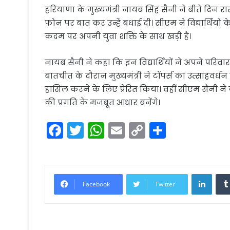
हरियाणा के मुख्यमंत्री नायब सिंह सैनी ने बीते दिन रात क
फोन पर बात कर उन्हें बधाई दी। सीएम ने विद्यार्थिय
कदम पर अपनी युवा शक्ति के साथ खड़ी है।
नायब सैनी ने कहा कि इन विद्यार्थियों ने अपने परिव
बातचीत के दौरान मुख्यमंत्री ने टॉपर्स का उत्साहवर्ध
हासिल करने के लिए प्रेरित किया। वहीं सीएम सैनी ने 
की प्रगति के मजबूत आधार बनेंगे।
F
T
W
E
C
S
a
w
h
m
o
h
c
itt
a
ai
p
ar
e
er
ts
l
y
e
Linke
Facebook
Twitter
b
A
Li
o
p
n
o
p
k