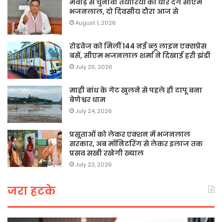
मेवाड़ से चुनावी तैयारियों को धार देंगे सीएम
भजनलाल, दो दिवसीय दौरा आज से
August 1, 2026
रोडवेज को मिलीं 144 नई ब्लू लाइन एक्सप्रेस
बसें, सीएम भजनलाल शर्मा ने दिखाई हरी झंडी
July 26, 2026
माही बांध के गेट खुलने से पहले ही टापू बना
बेणेश्वर धाम
July 24, 2026
प्रसूताओं को लेकर एक्शन में भजनलाल
सरकार, अब मॉनिटरिंग से लेकर इलाज तक
प्रसव सखी रखेगी ख्याल
July 23, 2026
जरा हटके