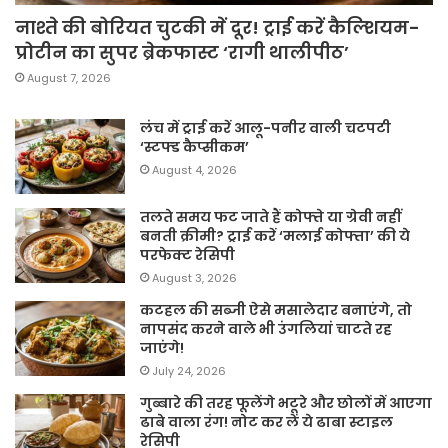
नाश्ते की बोरियत चुटकी में दूर! ट्राई करें कैल्शियम-
प्रोटीन का सुपर ब्रेकफास्ट ‘रागी थालीपीठ’
August 7, 2026
लंच में ट्राई करें आलू-पनीर वाली चटपटी
‘स्टफ्ड कैप्सीकम’
August 4, 2026
तलते समय फट जाते हैं कोफ्ते या ग्रेवी नहीं
बनती क्रीमी? ट्राई करें ‘मलाई कोफ्ता’ की ये
परफेक्ट रेसिपी
August 3, 2026
कटहल की सब्जी ऐसे मसालेदार बनाएंगे, तो
नापसंद करने वाले भी उंगलियां चाटते रह
जाएंगे!
July 24, 2026
गुब्बारे की तरह फूलेंगे भटूरे और छोलों में आएगा
ढाबे वाला रंग! नोट कर लें ये ढाबा स्टाइल
रेसिपी