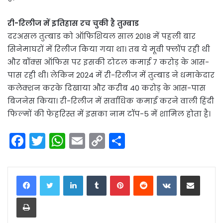
री-रिलीज में इतिहास रच चुकी है तुम्बाड
दरअसल तुम्बाड को ऑफिशियल साल 2018 में पहली बार
सिनेमाघरों में रिलीज किया गया था। तब ये मूवी फ्लॉप रही थी
और बॉक्स ऑफिस पर इसकी टोटल कमाई 7 करोड़ के आस-
पास रही थी। लेकिन 2024 में री-रिलीज में तुम्बाड ने धमाकेदार
कलेक्शन करके दिखाया और करीब 40 करोड़ के आस-पास
बिजनेस किया। री-रिलीज में सर्वाधिक कमाई करने वाली हिंदी
फिल्मों की फेहरिस्त में इसका नाम टॉप-5 में शामिल होता है।
F
T
W
E
C
S
a
w
h
m
o
h
c
itt
a
ai
p
ar
LinkedIn
Tumblr
Pinterest
Reddit
VKontakte
Share via Email
e
er
ts
l
y
e
Print
b
A
Li
o
p
n