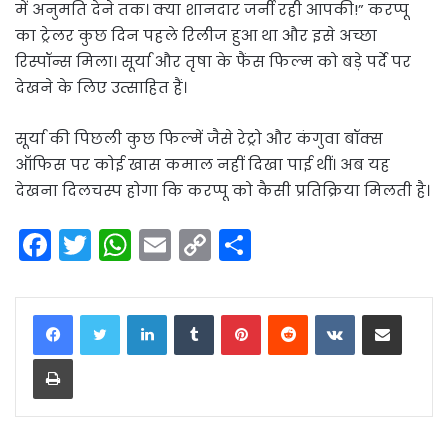
में अनुमति देने तक। क्या शानदार जर्नी रही आपकी!” करप्पू
का ट्रेलर कुछ दिन पहले रिलीज हुआ था और इसे अच्छा
रिस्पॉन्स मिला। सूर्या और तृषा के फैंस फिल्म को बड़े पर्दे पर
देखने के लिए उत्साहित हैं।
सूर्या की पिछली कुछ फिल्में जैसे रेट्रो और कंगुवा बॉक्स
ऑफिस पर कोई खास कमाल नहीं दिखा पाई थीं। अब यह
देखना दिलचस्प होगा कि करप्पू को कैसी प्रतिक्रिया मिलती है।
F
T
W
E
C
S
a
w
h
m
o
h
c
itt
a
ai
p
ar
LinkedIn
Tumblr
Pinterest
Reddit
VKontakte
Share via Email
e
er
ts
l
y
e
Print
b
A
Li
o
p
n
o
p
k