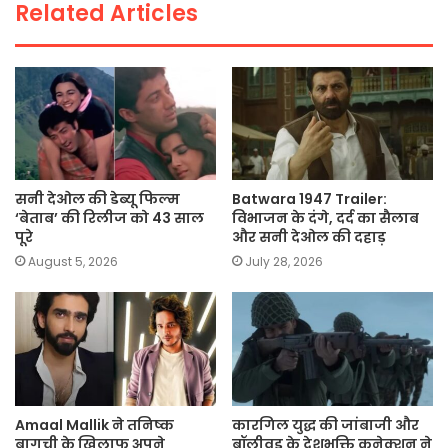
Related Articles
k
सनी देओल की डेब्यू फिल्म
Batwara 1947 Trailer:
‘बेताब’ की रिलीज को 43 साल
विभाजन के दंगे, दर्द का सैलाब
पूरे
और सनी देओल की दहाड़
August 5, 2026
July 28, 2026
Amaal Mallik ने तनिष्क
कारगिल युद्ध की जांबाजी और
बागची के खिलाफ अपने
बॉलीवुड के देशभक्ति कनेक्शन ने