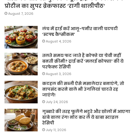
प्रोटीन का सुपर ब्रेकफास्ट ‘रागी थालीपीठ’
August 7, 2026
लंच में ट्राई करें आलू-पनीर वाली चटपटी
‘स्टफ्ड कैप्सीकम’
August 4, 2026
तलते समय फट जाते हैं कोफ्ते या ग्रेवी नहीं
बनती क्रीमी? ट्राई करें ‘मलाई कोफ्ता’ की ये
परफेक्ट रेसिपी
August 3, 2026
कटहल की सब्जी ऐसे मसालेदार बनाएंगे, तो
नापसंद करने वाले भी उंगलियां चाटते रह
जाएंगे!
July 24, 2026
गुब्बारे की तरह फूलेंगे भटूरे और छोलों में आएगा
ढाबे वाला रंग! नोट कर लें ये ढाबा स्टाइल
रेसिपी
July 11, 2026