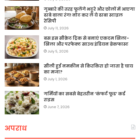
गुब्बारे की तरह फूलेंगे भटूरे और छोलों में आएगा
ढाबे वाला रंग! नोट कर लें ये ढाबा स्टाइल
रेसिपी
July 11, 2026
बस इस सीक्रेट ट्रिक से बनाएं एकदम खिला-
खिला और परफेक्ट साउथ इंडियन ब्रेकफास्ट
July 5, 2026
सीली हुई नमकीन से किरकिरा हो जाता है चाय
का मजा?
July 1, 2026
गर्मियों का सबसे बेहतरीन ‘कंफर्ट फूड’ कर्ड
राइस
June 7, 2026
अपराध