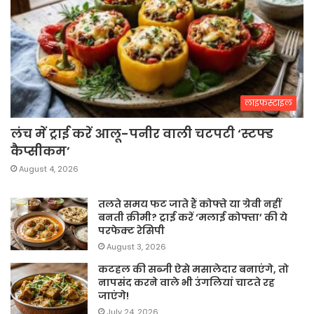
लाइफस्टाइल
लंच में ट्राई करें आलू-पनीर वाली चटपटी ‘स्टफ्ड
कैप्सीकम’
August 4, 2026
तलते समय फट जाते हैं कोफ्ते या ग्रेवी नहीं
बनती क्रीमी? ट्राई करें ‘मलाई कोफ्ता’ की ये
परफेक्ट रेसिपी
August 3, 2026
कटहल की सब्जी ऐसे मसालेदार बनाएंगे, तो
नापसंद करने वाले भी उंगलियां चाटते रह
जाएंगे!
July 24, 2026