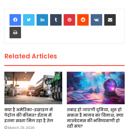
a
w
h
m
o
h
c
itt
a
ai
p
ar
LinkedIn
Tumblr
Pinterest
Reddit
VKontakte
Share via Email
e
er
ts
l
y
e
Print
b
A
Li
o
p
n
o
p
k
Related Articles
k
क्या है अमेरिका-इस्राइल में
तबाह हो जाएगी दुनिया, शुरू हो
पेट्रोल की कीमत? ईरान में
सकता है मानव का विनाश, क्या
इतना सस्ता मिल रहा है तेल
नास्त्रेदमस की भविष्यवाणी हो
रही सच?
March 25, 2026