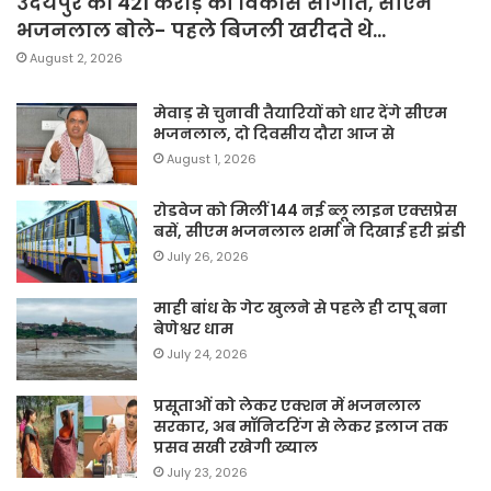
उदयपुर को 421 करोड़ की विकास सौगात, सीएम
भजनलाल बोले- पहले बिजली खरीदते थे…
August 2, 2026
मेवाड़ से चुनावी तैयारियों को धार देंगे सीएम
भजनलाल, दो दिवसीय दौरा आज से
August 1, 2026
रोडवेज को मिलीं 144 नई ब्लू लाइन एक्सप्रेस
बसें, सीएम भजनलाल शर्मा ने दिखाई हरी झंडी
July 26, 2026
माही बांध के गेट खुलने से पहले ही टापू बना
बेणेश्वर धाम
July 24, 2026
प्रसूताओं को लेकर एक्शन में भजनलाल
सरकार, अब मॉनिटरिंग से लेकर इलाज तक
प्रसव सखी रखेगी ख्याल
July 23, 2026