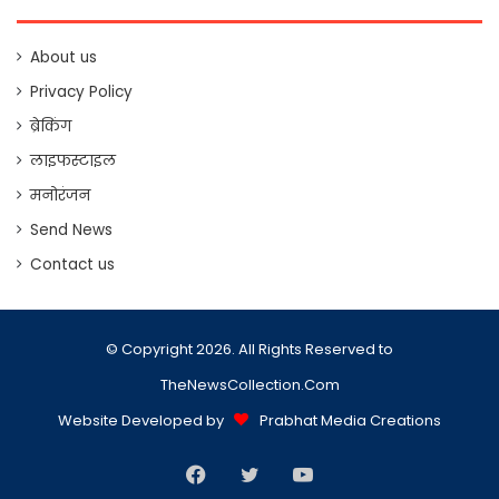
About us
Privacy Policy
ब्रेकिंग
लाइफस्टाइल
मनोरंजन
Send News
Contact us
© Copyright 2026. All Rights Reserved to
TheNewsCollection.Com
Website Developed by
Prabhat Media Creations
Facebook
Twitter
YouTube