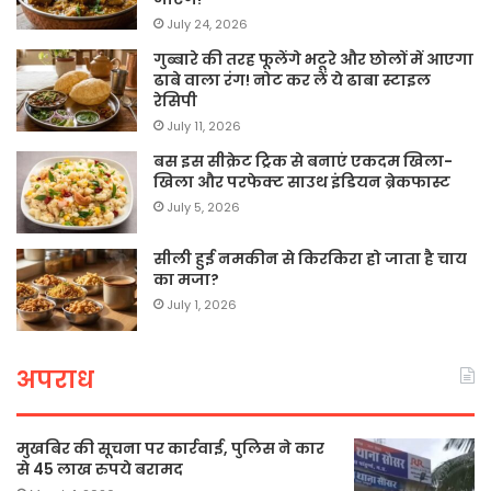
July 24, 2026
गुब्बारे की तरह फूलेंगे भटूरे और छोलों में आएगा
ढाबे वाला रंग! नोट कर लें ये ढाबा स्टाइल
रेसिपी
July 11, 2026
बस इस सीक्रेट ट्रिक से बनाएं एकदम खिला-
खिला और परफेक्ट साउथ इंडियन ब्रेकफास्ट
July 5, 2026
सीली हुई नमकीन से किरकिरा हो जाता है चाय
का मजा?
July 1, 2026
अपराध
मुखबिर की सूचना पर कार्रवाई, पुलिस ने कार
से 45 लाख रुपये बरामद