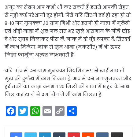
अंगूर का सेवन आप कभी भी कर सकते हैं इससे आपकी सेहत
से जुड़ी कई परेशानी दूर होगी. जैसे यदि सिर में दर्द हो रहा हो तो
8-10 नग मुनक्का ,10 ग्राम मिश्री और इतनी ही मात्रा में मुलेठी
एवं थोड़ी मात्रा में शुद्ध जल रात भर खुले आसमान के नीचे छोड़
दें और सुबह मिलाकर पीस लें. नाक में दो बूँद टपका दें. सिरदर्द
में लाभ मिलेगा. नाक से खून आना (नकसीर) में भी ऊपर
लिखा फार्मूला अत्यंत लाभकारी है.
यदि पांच से दस ग्राम मुनक्का नियमित रूप से खाई जाए तो
मुख की दुर्गन्ध में लाभ मिलता है. आठ से दस नग मुनक्का और
हरीतकी का काढ़ा लगभग 20 मिली की मात्रा में शहद के साथ
मिलाकर खाने से दमा रोग में भी लाभ मिलता है.
F
T
W
E
C
S
a
w
h
m
o
h
c
itt
a
ai
p
ar
LinkedIn
Tumblr
Pinterest
Reddit
VKontakte
Share via Email