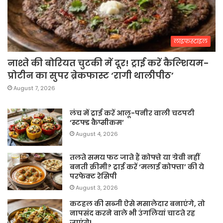
लाइफस्टाइल
नाश्ते की बोरियत चुटकी में दूर! ट्राई करें कैल्शियम-
प्रोटीन का सुपर ब्रेकफास्ट ‘रागी थालीपीठ’
August 7, 2026
लंच में ट्राई करें आलू-पनीर वाली चटपटी
‘स्टफ्ड कैप्सीकम’
August 4, 2026
तलते समय फट जाते हैं कोफ्ते या ग्रेवी नहीं
बनती क्रीमी? ट्राई करें ‘मलाई कोफ्ता’ की ये
परफेक्ट रेसिपी
August 3, 2026
कटहल की सब्जी ऐसे मसालेदार बनाएंगे, तो
नापसंद करने वाले भी उंगलियां चाटते रह
जाएंगे!