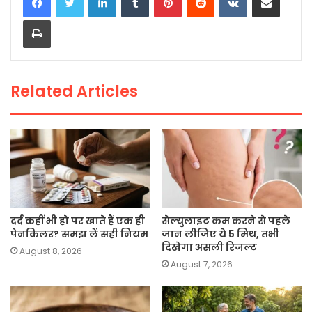
e
er
ts
l
y
e
Print
b
A
Li
o
p
n
o
p
k
Related Articles
k
दर्द कहीं भी हो पर खाते हैं एक ही
सेल्युलाइट कम करने से पहले
पेनकिलर? समझ लें सही नियम
जान लीजिए ये 5 मिथ, तभी
दिखेगा असली रिजल्ट
August 8, 2026
August 7, 2026