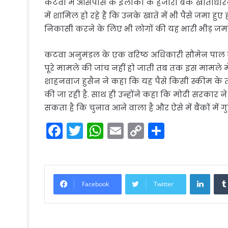
कटवा में आसपास के इलाकों के हजारों बैंक खाताधारक
में शामिल हो रहे हैं कि उनके खाते में भी पैसे जमा हुए 
निकासी करने के लिए भी लोगों की यह भारी भीड़ जमा 
कटवा अनुमंडल के एक वर‍िष्ठ अध‍िकारी सौमेन पाल 
पूरे मामले की जांच नहीं हो जाती तब तक इस मामले मे
शाहनवाज हुसैन ने कहा कि यह पैसे किसी स्कीम के तह
की जा रही है. साथ ही उन्होंने कहा कि मोदी सरकार ने
सकता है कि चुनाव आने वाला है और ऐसे में बैंकों में गुप
F
T
W
E
C
S
a
w
h
m
o
h
c
itt
a
ai
p
ar
e
er
ts
l
y
e
Linke
Facebook
Twitter
b
A
Li
o
p
n