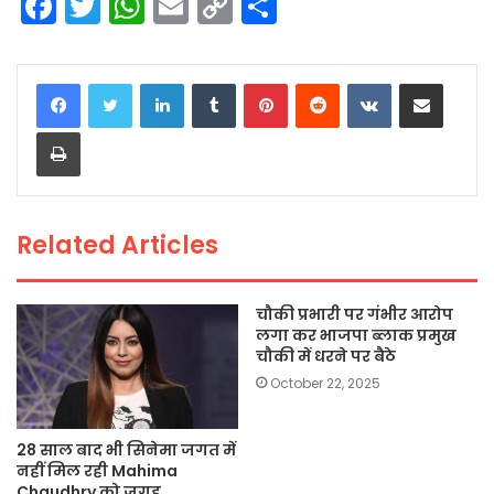
F
T
W
E
C
S
a
w
h
m
o
h
c
itt
a
ai
p
ar
LinkedIn
Tumblr
Pinterest
Reddit
VKontakte
Share via Email
e
er
ts
l
y
e
Print
b
A
Li
o
p
n
o
p
k
Related Articles
k
चौकी प्रभारी पर गंभीर आरोप
लगा कर भाजपा ब्लाक प्रमुख
चौकी में धरने पर बैठे
October 22, 2025
28 साल बाद भी सिनेमा जगत में
नहीं मिल रही Mahima
Chaudhry को जगह