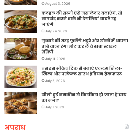
August 3, 2026
कटहल की सब्जी ऐसे मसालेदार बनाएंगे, तो
नापसंद करने वाले भी उंगलियां चाटते रह
जाएंगे!
July 24, 2026
गुब्बारे की तरह फूलेंगे भटूरे और छोलों में आएगा
ढाबे वाला रंग! नोट कर लें ये ढाबा स्टाइल
रेसिपी
July 11, 2026
बस इस सीक्रेट ट्रिक से बनाएं एकदम खिला-
खिला और परफेक्ट साउथ इंडियन ब्रेकफास्ट
July 5, 2026
सीली हुई नमकीन से किरकिरा हो जाता है चाय
का मजा?
July 1, 2026
अपराध