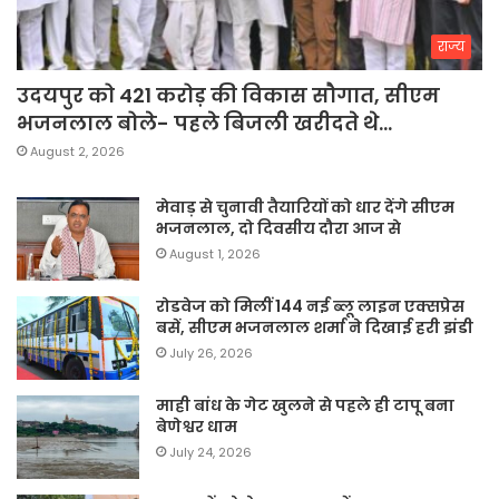
राज्य
उदयपुर को 421 करोड़ की विकास सौगात, सीएम
भजनलाल बोले- पहले बिजली खरीदते थे…
August 2, 2026
मेवाड़ से चुनावी तैयारियों को धार देंगे सीएम
भजनलाल, दो दिवसीय दौरा आज से
August 1, 2026
रोडवेज को मिलीं 144 नई ब्लू लाइन एक्सप्रेस
बसें, सीएम भजनलाल शर्मा ने दिखाई हरी झंडी
July 26, 2026
माही बांध के गेट खुलने से पहले ही टापू बना
बेणेश्वर धाम
July 24, 2026