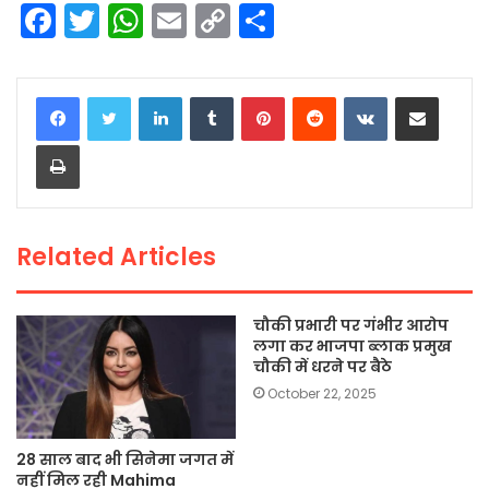
F
T
W
E
C
S
a
w
h
m
o
h
c
itt
a
ai
p
ar
LinkedIn
Tumblr
Pinterest
Reddit
VKontakte
Share via Email
e
er
ts
l
y
e
Print
b
A
Li
o
p
n
o
p
k
Related Articles
k
चौकी प्रभारी पर गंभीर आरोप
लगा कर भाजपा ब्लाक प्रमुख
चौकी में धरने पर बैठे
October 22, 2025
28 साल बाद भी सिनेमा जगत में
नहीं मिल रही Mahima