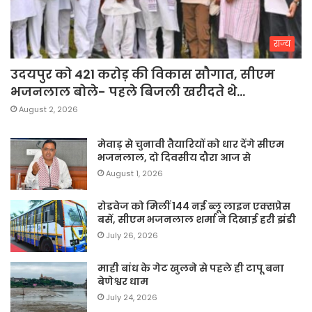
राज्य
उदयपुर को 421 करोड़ की विकास सौगात, सीएम
भजनलाल बोले- पहले बिजली खरीदते थे…
August 2, 2026
मेवाड़ से चुनावी तैयारियों को धार देंगे सीएम
भजनलाल, दो दिवसीय दौरा आज से
August 1, 2026
रोडवेज को मिलीं 144 नई ब्लू लाइन एक्सप्रेस
बसें, सीएम भजनलाल शर्मा ने दिखाई हरी झंडी
July 26, 2026
माही बांध के गेट खुलने से पहले ही टापू बना
बेणेश्वर धाम
July 24, 2026