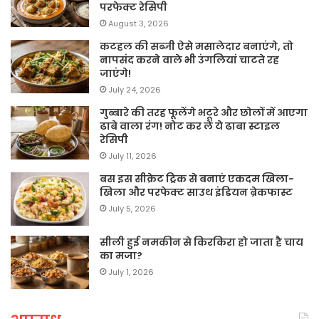
परफेक्ट रेसिपी
August 3, 2026
कटहल की सब्जी ऐसे मसालेदार बनाएंगे, तो
नापसंद करने वाले भी उंगलियां चाटते रह
जाएंगे!
July 24, 2026
गुब्बारे की तरह फूलेंगे भटूरे और छोलों में आएगा
ढाबे वाला रंग! नोट कर लें ये ढाबा स्टाइल
रेसिपी
July 11, 2026
बस इस सीक्रेट ट्रिक से बनाएं एकदम खिला-
खिला और परफेक्ट साउथ इंडियन ब्रेकफास्ट
July 5, 2026
सीली हुई नमकीन से किरकिरा हो जाता है चाय
का मजा?
July 1, 2026