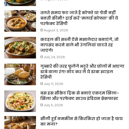
तलते समय फट जाते हैं कोफ्ते या ग्रेवी नहीं
बनती क्रीमी? ट्राई करें ‘मलाई कोफ्ता’ की ये
परफेक्ट रेसिपी
August 3, 2026
कटहल की सब्जी ऐसे मसालेदार बनाएंगे, तो
नापसंद करने वाले भी उंगलियां चाटते रह
जाएंगे!
July 24, 2026
गुब्बारे की तरह फूलेंगे भटूरे और छोलों में आएगा
ढाबे वाला रंग! नोट कर लें ये ढाबा स्टाइल
रेसिपी
July 11, 2026
बस इस सीक्रेट ट्रिक से बनाएं एकदम खिला-
खिला और परफेक्ट साउथ इंडियन ब्रेकफास्ट
July 5, 2026
सीली हुई नमकीन से किरकिरा हो जाता है चाय
का मजा?