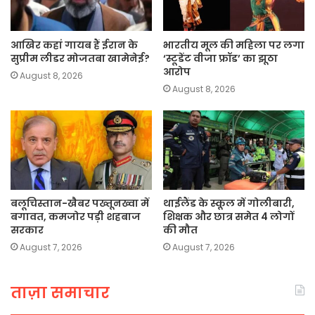
आखिर कहां गायब हैं ईरान के
भारतीय मूल की महिला पर लगा
सुप्रीम लीडर मोजतबा खामेनेई?
‘स्टूडेंट वीजा फ्रॉड’ का झूठा
आरोप
August 8, 2026
August 8, 2026
बलूचिस्तान-खैबर पख्तूनख्वा में
थाईलैंड के स्कूल में गोलीबारी,
बगावत, कमजोर पड़ी शहबाज
शिक्षक और छात्र समेत 4 लोगों
सरकार
की मौत
August 7, 2026
August 7, 2026
ताज़ा समाचार