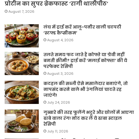
प्रोटीन का सुपर ब्रेकफास्ट ‘रागी थालीपीठ’
August 7, 2026
लंच में ट्राई करें आलू-पनीर वाली चटपटी
‘स्टफ्ड कैप्सीकम’
August 4, 2026
तलते समय फट जाते हैं कोफ्ते या ग्रेवी नहीं
बनती क्रीमी? ट्राई करें ‘मलाई कोफ्ता’ की ये
परफेक्ट रेसिपी
August 3, 2026
कटहल की सब्जी ऐसे मसालेदार बनाएंगे, तो
नापसंद करने वाले भी उंगलियां चाटते रह
जाएंगे!
July 24, 2026
गुब्बारे की तरह फूलेंगे भटूरे और छोलों में आएगा
ढाबे वाला रंग! नोट कर लें ये ढाबा स्टाइल
रेसिपी
July 11, 2026