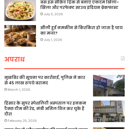
बस इस सीक्रेट ट्रिक से बनाएं एकदम खिला-
खिला और परफेक्ट साउथ इंडियन ब्रेकफास्ट
July 5, 2026
सीली हुई नमकीन से किरकिरा हो जाता है चाय
का मजा?
July 1, 2026
अपराध
मुखबिर की सूचना पर कार्रवाई, पुलिस ने कार
से 45 लाख रुपये बरामद
March 1, 2026
हिसार के सुपर स्पेशलिटी अस्पताल पर इनकम
टैक्स टीम की रेड, मंत्री अनिल विज कर चुके हैं
दौरा
February 25, 2026