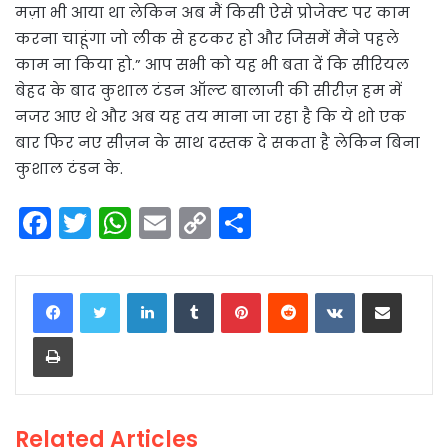
मज़ा भी आया था लेकिन अब मैं किसी ऐसे प्रोजेक्ट पर काम
करना चाहूंगा जो लीक से हटकर हो और जिसमें मैंने पहले
काम ना किया हो.” आप सभी को यह भी बता दें कि सीरियल
बेहद के बाद कुशाल टंडन ऑल्ट बालाजी की सीरीज़ हम में
नजर आए थे और अब यह तय माना जा रहा है कि ये शो एक
बार फिर नए सीज़न के साथ दस्तक दे सकता है लेकिन बिना
कुशाल टंडन के.
F
T
W
E
C
S
a
w
h
m
o
h
c
itt
a
ai
p
ar
LinkedIn
Tumblr
Pinterest
Reddit
VKontakte
Share via Email
e
er
ts
l
y
e
Print
b
A
Li
o
p
n
o
p
k
Related Articles
k