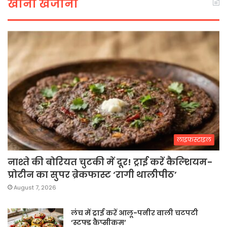
खाना खजाना
लाइफस्टाइल
नाश्ते की बोरियत चुटकी में दूर! ट्राई करें कैल्शियम-
प्रोटीन का सुपर ब्रेकफास्ट ‘रागी थालीपीठ’
August 7, 2026
लंच में ट्राई करें आलू-पनीर वाली चटपटी
‘स्टफ्ड कैप्सीकम’