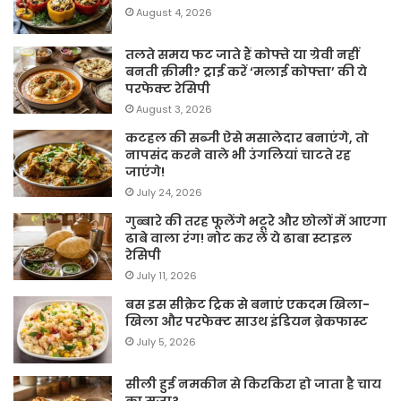
August 4, 2026
तलते समय फट जाते हैं कोफ्ते या ग्रेवी नहीं
बनती क्रीमी? ट्राई करें ‘मलाई कोफ्ता’ की ये
परफेक्ट रेसिपी
August 3, 2026
कटहल की सब्जी ऐसे मसालेदार बनाएंगे, तो
नापसंद करने वाले भी उंगलियां चाटते रह
जाएंगे!
July 24, 2026
गुब्बारे की तरह फूलेंगे भटूरे और छोलों में आएगा
ढाबे वाला रंग! नोट कर लें ये ढाबा स्टाइल
रेसिपी
July 11, 2026
बस इस सीक्रेट ट्रिक से बनाएं एकदम खिला-
खिला और परफेक्ट साउथ इंडियन ब्रेकफास्ट
July 5, 2026
सीली हुई नमकीन से किरकिरा हो जाता है चाय