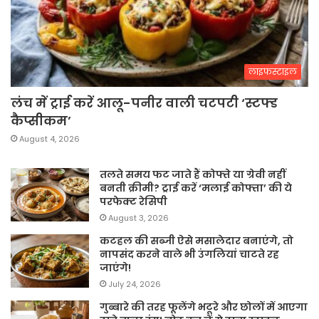
लाइफस्टाइल
लंच में ट्राई करें आलू-पनीर वाली चटपटी ‘स्टफ्ड
कैप्सीकम’
August 4, 2026
तलते समय फट जाते हैं कोफ्ते या ग्रेवी नहीं
बनती क्रीमी? ट्राई करें ‘मलाई कोफ्ता’ की ये
परफेक्ट रेसिपी
August 3, 2026
कटहल की सब्जी ऐसे मसालेदार बनाएंगे, तो
नापसंद करने वाले भी उंगलियां चाटते रह
जाएंगे!
July 24, 2026
गुब्बारे की तरह फूलेंगे भटूरे और छोलों में आएगा