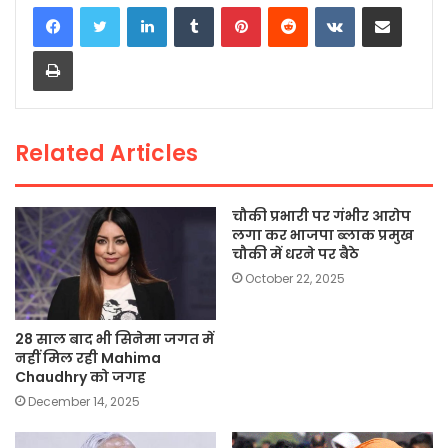
c
itt
a
ai
p
ar
LinkedIn
Tumblr
Pinterest
Reddit
VKontakte
Share via Email
e
er
ts
l
y
e
Print
b
A
Li
o
p
n
o
p
k
Related Articles
k
चौकी प्रभारी पर गंभीर आरोप
लगा कर भाजपा ब्लाक प्रमुख
चौकी में धरने पर बैठे
October 22, 2025
28 साल बाद भी सिनेमा जगत में
नहीं मिल रही Mahima
Chaudhry को जगह
December 14, 2025