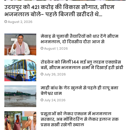
उदयपुर को 421 करोड़ की विकास सौगात, सीएम
भजनलाल बोले- पहले बिजली खरीदते थे…
August 2, 2026
मेवाड़ से चुनावी तैयारियों को धार देंगे सीएम
भजनलाल, दो दिवसीय दौरा आज से
August 1, 2026
रोडवेज को मिलीं 144 नई ब्लू लाइन एक्सप्रेस
बसें, सीएम भजनलाल शर्मा ने दिखाई हरी झंडी
July 26, 2026
माही बांध के गेट खुलने से पहले ही टापू बना
बेणेश्वर धाम
July 24, 2026
प्रसूताओं को लेकर एक्शन में भजनलाल
सरकार, अब मॉनिटरिंग से लेकर इलाज तक
प्रसव सखी रखेगी ख्याल