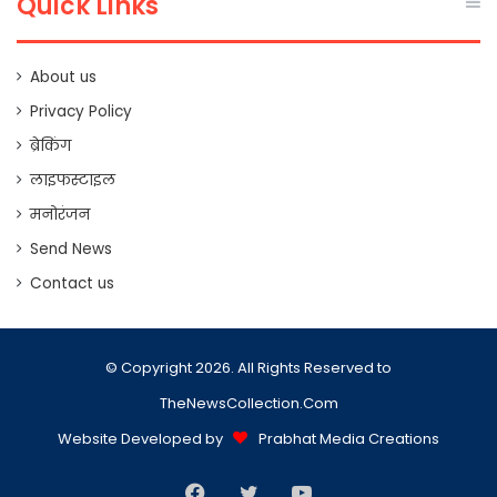
Quick Links
About us
Privacy Policy
ब्रेकिंग
लाइफस्टाइल
मनोरंजन
Send News
Contact us
© Copyright 2026. All Rights Reserved to
TheNewsCollection.Com
Website Developed by
Prabhat Media Creations
Facebook
Twitter
YouTube