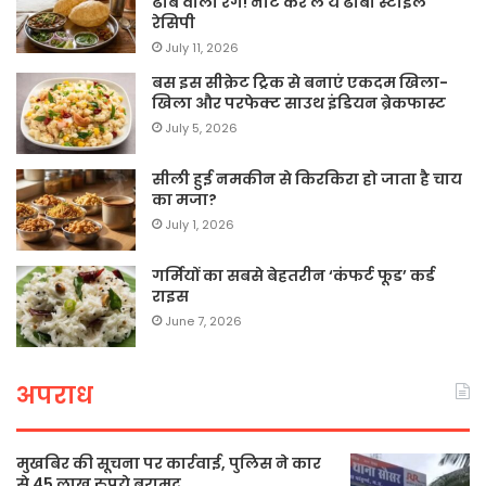
ढाबे वाला रंग! नोट कर लें ये ढाबा स्टाइल
रेसिपी
July 11, 2026
बस इस सीक्रेट ट्रिक से बनाएं एकदम खिला-
खिला और परफेक्ट साउथ इंडियन ब्रेकफास्ट
July 5, 2026
सीली हुई नमकीन से किरकिरा हो जाता है चाय
का मजा?
July 1, 2026
गर्मियों का सबसे बेहतरीन ‘कंफर्ट फूड’ कर्ड
राइस
June 7, 2026
अपराध
मुखबिर की सूचना पर कार्रवाई, पुलिस ने कार
से 45 लाख रुपये बरामद