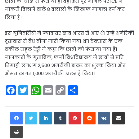
छात्रों को धोखे से फंसाया है। वहीं इस पूरे मामले पर ICE ने
नौकरी दिलाने वाले 8 दलालों के खिलाफ मामला दर्ज कर
लिया है।
इस यूनिवर्सिटी में ज्यादातर छात्र भारत से आए थे। उन्हें अमेरिकी
दूतावास से वैध वीजा जारी किया गया था। टेक्सास के एक
वकील राहुल रेड्डी ने कहा कि छात्रों को फंसाया गया है।
जानकारी के मुताबिक, फर्जी विश्वविद्यालय ने छात्रों से प्रति
तिमाही लगभग 2,500 अमरीकी डालर का शुल्क लिया और
औसत लागत 1,000 अमरीकी डालर है लिया।
F
T
W
E
C
S
a
w
h
m
o
h
c
itt
a
ai
p
ar
LinkedIn
Tumblr
Pinterest
Reddit
VKontakte
Share via Email
e
er
ts
l
y
e
Print
b
A
Li