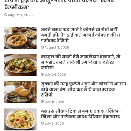
लंच में ट्राई करें आलू-पनीर वाली चटपटी ‘स्टफ्ड
कैप्सीकम’
August 4, 2026
तलते समय फट जाते हैं कोफ्ते या ग्रेवी नहीं
बनती क्रीमी? ट्राई करें ‘मलाई कोफ्ता’ की ये
परफेक्ट रेसिपी
August 3, 2026
कटहल की सब्जी ऐसे मसालेदार बनाएंगे, तो
नापसंद करने वाले भी उंगलियां चाटते रह
जाएंगे!
July 24, 2026
गुब्बारे की तरह फूलेंगे भटूरे और छोलों में आएगा
ढाबे वाला रंग! नोट कर लें ये ढाबा स्टाइल
रेसिपी
July 11, 2026
बस इस सीक्रेट ट्रिक से बनाएं एकदम खिला-
खिला और परफेक्ट साउथ इंडियन ब्रेकफास्ट
July 5, 2026