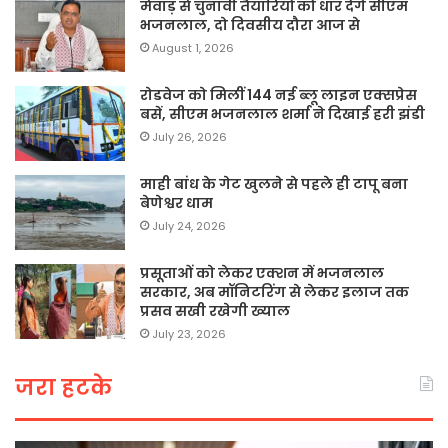
मेवाड़ से चुनावी तैयारियों को धार देंगे सीएम
भजनलाल, दो दिवसीय दौरा आज से
August 1, 2026
रोडवेज को मिलीं 144 नई ब्लू लाइन एक्सप्रेस
बसें, सीएम भजनलाल शर्मा ने दिखाई हरी झंडी
July 26, 2026
माही बांध के गेट खुलने से पहले ही टापू बना
बेणेश्वर धाम
July 24, 2026
प्रसूताओं को लेकर एक्शन में भजनलाल
सरकार, अब मॉनिटरिंग से लेकर इलाज तक
प्रसव सखी रखेगी ख्याल
July 23, 2026
जरा हटके