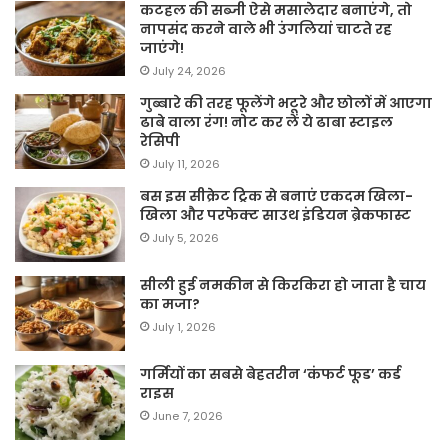
कटहल की सब्जी ऐसे मसालेदार बनाएंगे, तो
नापसंद करने वाले भी उंगलियां चाटते रह
जाएंगे!
July 24, 2026
गुब्बारे की तरह फूलेंगे भटूरे और छोलों में आएगा
ढाबे वाला रंग! नोट कर लें ये ढाबा स्टाइल
रेसिपी
July 11, 2026
बस इस सीक्रेट ट्रिक से बनाएं एकदम खिला-
खिला और परफेक्ट साउथ इंडियन ब्रेकफास्ट
July 5, 2026
सीली हुई नमकीन से किरकिरा हो जाता है चाय
का मजा?
July 1, 2026
गर्मियों का सबसे बेहतरीन ‘कंफर्ट फूड’ कर्ड
राइस
June 7, 2026