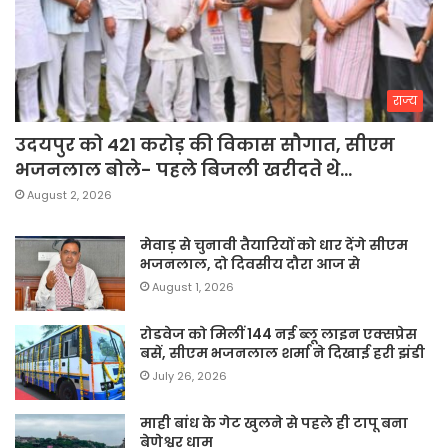
राज्य
उदयपुर को 421 करोड़ की विकास सौगात, सीएम
भजनलाल बोले- पहले बिजली खरीदते थे…
August 2, 2026
मेवाड़ से चुनावी तैयारियों को धार देंगे सीएम
भजनलाल, दो दिवसीय दौरा आज से
August 1, 2026
रोडवेज को मिलीं 144 नई ब्लू लाइन एक्सप्रेस
बसें, सीएम भजनलाल शर्मा ने दिखाई हरी झंडी
July 26, 2026
माही बांध के गेट खुलने से पहले ही टापू बना
बेणेश्वर धाम