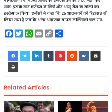
पत्थरबाजी के चलते अमेरिकी एजेंट्स उनकी मदद नहीं कर
सके. इसके बाद एजेंट्स ने मिर्च और आंसू गैस के गोलों का
इस्तेमाल किया. एजेंसी ने कहा कि 25 आव्रजकों को हिरासत में
लिया गया है जबकि अन्य आव्रजक वापस मेक्सिको चल गए.
F
T
W
E
C
S
a
w
h
m
o
h
c
itt
a
ai
p
ar
LinkedIn
Tumblr
Pinterest
Reddit
VKontakte
Share via Email
e
er
ts
l
y
e
Print
b
A
Li
o
p
n
o
p
k
Related Articles
k