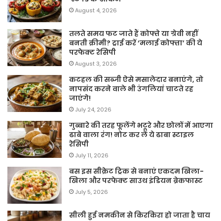
August 4, 2026
तलते समय फट जाते हैं कोफ्ते या ग्रेवी नहीं
बनती क्रीमी? ट्राई करें ‘मलाई कोफ्ता’ की ये
परफेक्ट रेसिपी
August 3, 2026
कटहल की सब्जी ऐसे मसालेदार बनाएंगे, तो
नापसंद करने वाले भी उंगलियां चाटते रह
जाएंगे!
July 24, 2026
गुब्बारे की तरह फूलेंगे भटूरे और छोलों में आएगा
ढाबे वाला रंग! नोट कर लें ये ढाबा स्टाइल
रेसिपी
July 11, 2026
बस इस सीक्रेट ट्रिक से बनाएं एकदम खिला-
खिला और परफेक्ट साउथ इंडियन ब्रेकफास्ट
July 5, 2026
सीली हुई नमकीन से किरकिरा हो जाता है चाय