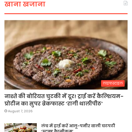
खाना खजाना
लाइफस्टाइल
नाश्ते की बोरियत चुटकी में दूर! ट्राई करें कैल्शियम-
प्रोटीन का सुपर ब्रेकफास्ट ‘रागी थालीपीठ’
August 7, 2026
लंच में ट्राई करें आलू-पनीर वाली चटपटी
‘स्टफ्ड कैप्सीकम’