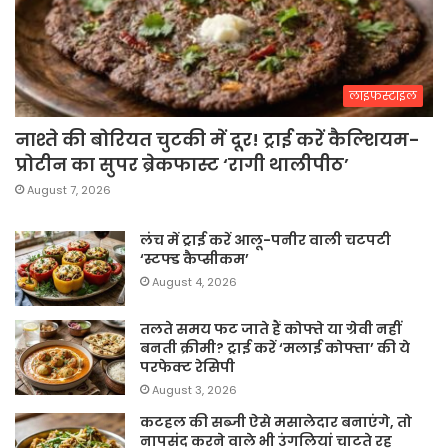
लाइफस्टाइल
नाश्ते की बोरियत चुटकी में दूर! ट्राई करें कैल्शियम-
प्रोटीन का सुपर ब्रेकफास्ट ‘रागी थालीपीठ’
August 7, 2026
लंच में ट्राई करें आलू-पनीर वाली चटपटी
‘स्टफ्ड कैप्सीकम’
August 4, 2026
तलते समय फट जाते हैं कोफ्ते या ग्रेवी नहीं
बनती क्रीमी? ट्राई करें ‘मलाई कोफ्ता’ की ये
परफेक्ट रेसिपी
August 3, 2026
कटहल की सब्जी ऐसे मसालेदार बनाएंगे, तो
नापसंद करने वाले भी उंगलियां चाटते रह