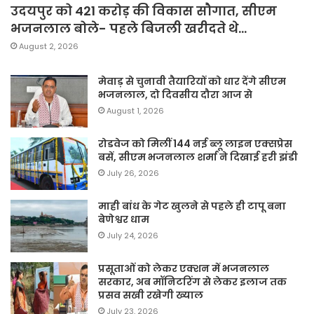
उदयपुर को 421 करोड़ की विकास सौगात, सीएम
भजनलाल बोले- पहले बिजली खरीदते थे…
August 2, 2026
मेवाड़ से चुनावी तैयारियों को धार देंगे सीएम
भजनलाल, दो दिवसीय दौरा आज से
August 1, 2026
रोडवेज को मिलीं 144 नई ब्लू लाइन एक्सप्रेस
बसें, सीएम भजनलाल शर्मा ने दिखाई हरी झंडी
July 26, 2026
माही बांध के गेट खुलने से पहले ही टापू बना
बेणेश्वर धाम
July 24, 2026
प्रसूताओं को लेकर एक्शन में भजनलाल
सरकार, अब मॉनिटरिंग से लेकर इलाज तक
प्रसव सखी रखेगी ख्याल
July 23, 2026