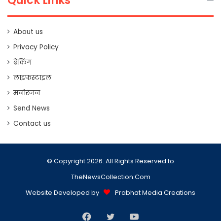
Quick Links
About us
Privacy Policy
ब्रेकिंग
लाइफस्टाइल
मनोरंजन
Send News
Contact us
© Copyright 2026. All Rights Reserved to
TheNewsCollection.Com
Website Developed by
Prabhat Media Creations
Facebook
Twitter
YouTube