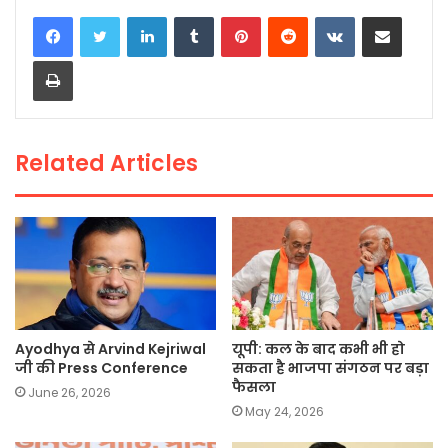
c
itt
a
ai
p
ar
LinkedIn
Tumblr
Pinterest
Reddit
VKontakte
Share via Email
e
er
ts
l
y
e
Print
b
A
Li
o
p
n
o
p
k
Related Articles
k
Ayodhya से Arvind Kejriwal
यूपी: कल के बाद कभी भी हो
जी की Press Conference
सकता है भाजपा संगठन पर बड़ा
फैसला
June 26, 2026
May 24, 2026