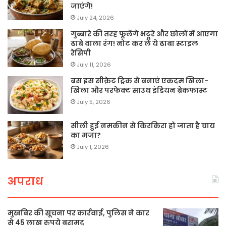
जाएंगे!
July 24, 2026
गुब्बारे की तरह फूलेंगे भटूरे और छोलों में आएगा
ढाबे वाला रंग! नोट कर लें ये ढाबा स्टाइल
रेसिपी
July 11, 2026
बस इस सीक्रेट ट्रिक से बनाएं एकदम खिला-
खिला और परफेक्ट साउथ इंडियन ब्रेकफास्ट
July 5, 2026
सीली हुई नमकीन से किरकिरा हो जाता है चाय
का मजा?
July 1, 2026
अपराध
मुखबिर की सूचना पर कार्रवाई, पुलिस ने कार
से 45 लाख रुपये बरामद