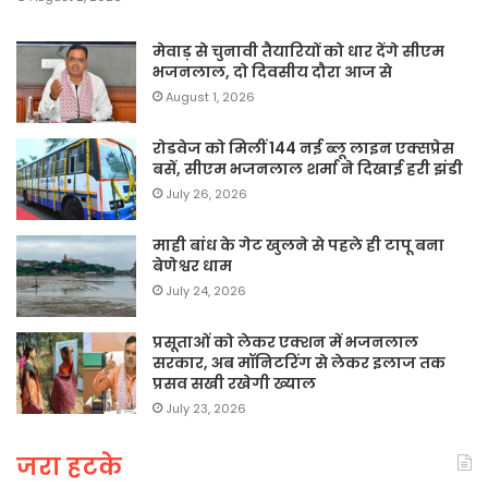
मेवाड़ से चुनावी तैयारियों को धार देंगे सीएम
भजनलाल, दो दिवसीय दौरा आज से
August 1, 2026
रोडवेज को मिलीं 144 नई ब्लू लाइन एक्सप्रेस
बसें, सीएम भजनलाल शर्मा ने दिखाई हरी झंडी
July 26, 2026
माही बांध के गेट खुलने से पहले ही टापू बना
बेणेश्वर धाम
July 24, 2026
प्रसूताओं को लेकर एक्शन में भजनलाल
सरकार, अब मॉनिटरिंग से लेकर इलाज तक
प्रसव सखी रखेगी ख्याल
July 23, 2026
जरा हटके