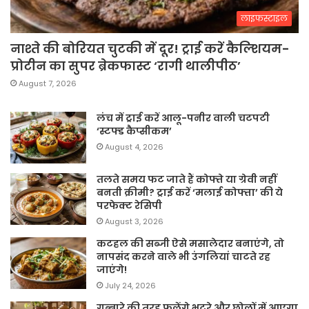
लाइफस्टाइल
नाश्ते की बोरियत चुटकी में दूर! ट्राई करें कैल्शियम-
प्रोटीन का सुपर ब्रेकफास्ट ‘रागी थालीपीठ’
August 7, 2026
लंच में ट्राई करें आलू-पनीर वाली चटपटी
‘स्टफ्ड कैप्सीकम’
August 4, 2026
तलते समय फट जाते हैं कोफ्ते या ग्रेवी नहीं
बनती क्रीमी? ट्राई करें ‘मलाई कोफ्ता’ की ये
परफेक्ट रेसिपी
August 3, 2026
कटहल की सब्जी ऐसे मसालेदार बनाएंगे, तो
नापसंद करने वाले भी उंगलियां चाटते रह
जाएंगे!
July 24, 2026
गुब्बारे की तरह फूलेंगे भटूरे और छोलों में आएगा