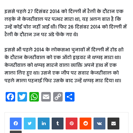
इससे पहले 27 दिसंबर 2014 को दिल्ली में रैली के दौरान एक
लड़के ने केजरीवाल पर पत्थर मारा था, यह अलग बात है कि
उन्हें कोई चोट नहीं आई थी। फिर 26 दिसंबर 2014 को दिल्ली में
रैली के दौरान उन पर अंडे फेंके गए थे।
इससे भी पहले 2014 के लोकसभा चुनावों में दिल्ली में रोड शो
के दौरान केजरीवाल को एक ऑटो ड्राइवर ने थप्पड़ मारा था।
केजरीवाल को थप्पड़ मारने वाला व्यक्ति अपने हाथ में एक
माला लिए हुए था। उसने एक जीप पर सवार केजरीवाल को
पहले माला पहनाई फिर उसके बाद उन्हें थप्पड़ मार दिया था।
F
T
W
E
C
S
a
w
h
m
o
h
c
itt
a
ai
p
ar
LinkedIn
Tumblr
Pinterest
Reddit
VKontakte
Share via Email
e
er
ts
l
y
e
Print