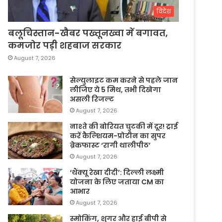
विदेश
बलूचिस्तान-खैबर पख्तूनख्वा में बगावत,
कमजोर पड़ी शहबाज सरकार
August 7, 2026
सेल्युलाइट कम करने से पहले जान
लीजिए ये 5 मिथ, तभी दिखेगा
असली रिजल्ट
August 7, 2026
नाश्ते की बोरियत चुटकी में दूर! ट्राई
करें कैल्शियम-प्रोटीन का सुपर
ब्रेकफास्ट ‘रागी थालीपीठ’
August 7, 2026
‘थैंक्यू रेखा दीदी’: दिल्ली लक्ष्मी
योजना के लिए जताया CM का
आभार
August 7, 2026
स्मोकिंग, शुगर और हाई बीपी से