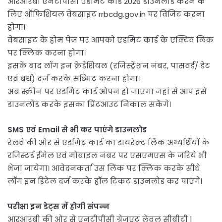
आरआरबी एनटीपीसी एडमिट कार्ड 2026 डाउनलोड करने के
लिए ऑफिशियल वेबसाइट rrbcdg.gov.in पर विजिट करना
होगा।
वेबसाइट के होम पेज पर आपको एडमिट कार्ड के एक्टिव लिंक
पर क्लिक करना होगा।
इसके बाद लॉग इन क्रेडेंशियल (रजिस्ट्रेशन नंबर, पासवर्ड/ डेट
एवं बर्थ) दर्ज करके सब्मिट करना होगा।
अब स्क्रीन पर एडमिट कार्ड ओपन हो जाएगा जहां से आप इसे
डाउनलोड करके इसका प्रिंटआउट निकाल सकेंगे।
SMS एवं Email से भी कर पाएंगे डाउनलोड
रेलवे की ओर से एडमिट कार्ड का डायरेक्ट लिंक अभ्यर्थियों के
रजिस्टर्ड ईमेल एवं मोबाइल नंबर पर एसएमएस के जरिये भी
भेजा जायेगा। आवेदनकर्ता उस लिंक पर क्लिक करके सीधे
लॉग इन डिटेल दर्ज करके हॉल टिकट डाउनलोड कर पाएंगे।
परीक्षा इन डेट्स में होगी संपन्न
आरआरबी की ओर से एनटीपीसी ग्रेजुएट लेवल सीबीटी 1