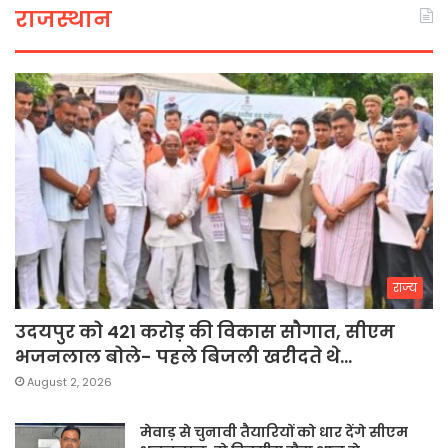
राजस्थान
राज्य
उदयपुर को 421 करोड़ की विकास सौगात, सीएम
भजनलाल बोले- पहले बिजली खरीदते थे…
August 2, 2026
मेवाड़ से चुनावी तैयारियों को धार देंगे सीएम