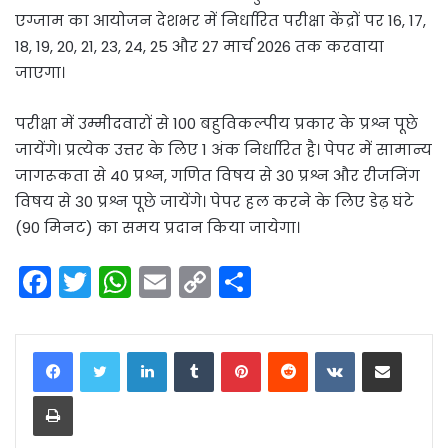
एग्जाम का आयोजन देशभर में निर्धारित परीक्षा केंद्रों पर 16, 17,
18, 19, 20, 21, 23, 24, 25 और 27 मार्च 2026 तक करवाया
जाएगा।
परीक्षा में उम्मीदवारों से 100 बहुविकल्पीय प्रकार के प्रश्न पूछे
जायेंगे। प्रत्येक उत्तर के लिए 1 अंक निर्धारित है। पेपर में सामान्य
जागरूकता से 40 प्रश्न, गणित विषय से 30 प्रश्न और रीजनिंग
विषय से 30 प्रश्न पूछे जायेंगे। पेपर हल करने के लिए डेढ़ घंटे
(90 मिनट) का समय प्रदान किया जायेगा।
F
T
W
E
C
S
a
w
h
m
o
h
c
itt
a
ai
p
ar
LinkedIn
Tumblr
Pinterest
Reddit
VKontakte
Share via Email
e
er
ts
l
y
e
Print
b
A
Li
o
p
n