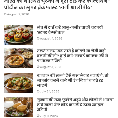
नाश्ते की बोरियत चुटकी में दूर! ट्राई करें कैल्शियम-
प्रोटीन का सुपर ब्रेकफास्ट ‘रागी थालीपीठ’
August 7, 2026
लंच में ट्राई करें आलू-पनीर वाली चटपटी
‘स्टफ्ड कैप्सीकम’
August 4, 2026
तलते समय फट जाते हैं कोफ्ते या ग्रेवी नहीं
बनती क्रीमी? ट्राई करें ‘मलाई कोफ्ता’ की ये
परफेक्ट रेसिपी
August 3, 2026
कटहल की सब्जी ऐसे मसालेदार बनाएंगे, तो
नापसंद करने वाले भी उंगलियां चाटते रह
जाएंगे!
July 24, 2026
गुब्बारे की तरह फूलेंगे भटूरे और छोलों में आएगा
ढाबे वाला रंग! नोट कर लें ये ढाबा स्टाइल
रेसिपी
July 11, 2026