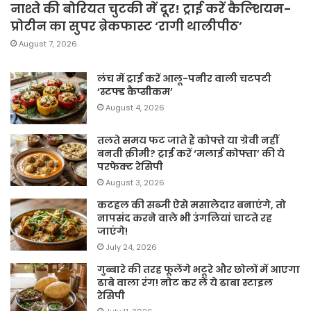
नाश्ते की बोरियत चुटकी में दूर! ट्राई करें कैल्शियम-
प्रोटीन का सुपर ब्रेकफास्ट ‘रागी थालीपीठ’
August 7, 2026
लंच में ट्राई करें आलू-पनीर वाली चटपटी
‘स्टफ्ड कैप्सीकम’
August 4, 2026
तलते समय फट जाते हैं कोफ्ते या ग्रेवी नहीं
बनती क्रीमी? ट्राई करें ‘मलाई कोफ्ता’ की ये
परफेक्ट रेसिपी
August 3, 2026
कटहल की सब्जी ऐसे मसालेदार बनाएंगे, तो
नापसंद करने वाले भी उंगलियां चाटते रह
जाएंगे!
July 24, 2026
गुब्बारे की तरह फूलेंगे भटूरे और छोलों में आएगा
ढाबे वाला रंग! नोट कर लें ये ढाबा स्टाइल
रेसिपी