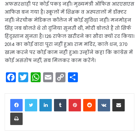
अफसरशाही पर कोई पकड़ नही। मुख्यमंत्री ऑफिस आरएसएस
आफिस बन गया है। स्कूलों में शिक्षक व अस्पतालों में डॉक्टर
नहीं। नेरचौक मेडिकल कॉलेज में कोई सुविधा नही। मनमोहन
सिंह जब बोलते थे तो दुनिया सुनती थी, मोदी बोलते हैं तो सिर्फ
हिंदुस्तान सुनता है। 126 राफेल खरीदने का सौदा क्यों रद किया।
2014 का कोई वादा पूरा नहीं हुआ। राम मंदिर, काले धन, 370
खत्म करने पर कोई काम नही हुआ। उन्‍होंने कहा कि कांग्रेस में
कोई असंतोष नहीं, सब मिलकर काम करेंगे।
F
T
W
E
C
S
a
w
h
m
o
h
c
itt
a
ai
p
ar
LinkedIn
Tumblr
Pinterest
Reddit
VKontakte
Share via Email
e
er
ts
l
y
e
Print
b
A
Li
o
p
n
o
p
k