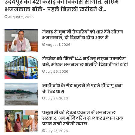
उदयपुर को 421 करोड़ की विकास सौगात, सीएम
भजनलाल बोले- पहले बिजली खरीदते थे…
August 2, 2026
मेवाड़ से चुनावी तैयारियों को धार देंगे सीएम
भजनलाल, दो दिवसीय दौरा आज से
August 1, 2026
रोडवेज को मिलीं 144 नई ब्लू लाइन एक्सप्रेस
बसें, सीएम भजनलाल शर्मा ने दिखाई हरी झंडी
July 26, 2026
माही बांध के गेट खुलने से पहले ही टापू बना
बेणेश्वर धाम
July 24, 2026
प्रसूताओं को लेकर एक्शन में भजनलाल
सरकार, अब मॉनिटरिंग से लेकर इलाज तक
प्रसव सखी रखेगी ख्याल
July 23, 2026