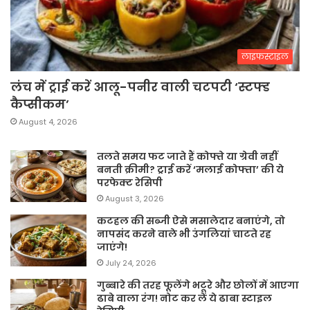
लाइफस्टाइल
लंच में ट्राई करें आलू-पनीर वाली चटपटी ‘स्टफ्ड
कैप्सीकम’
August 4, 2026
तलते समय फट जाते हैं कोफ्ते या ग्रेवी नहीं
बनती क्रीमी? ट्राई करें ‘मलाई कोफ्ता’ की ये
परफेक्ट रेसिपी
August 3, 2026
कटहल की सब्जी ऐसे मसालेदार बनाएंगे, तो
नापसंद करने वाले भी उंगलियां चाटते रह
जाएंगे!
July 24, 2026
गुब्बारे की तरह फूलेंगे भटूरे और छोलों में आएगा
ढाबे वाला रंग! नोट कर लें ये ढाबा स्टाइल