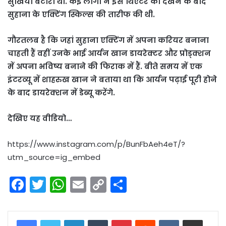
सुर्खियां बटोरी थीं. कई लोगों ने इस थिएटर को देखने के बाद
सुहाना के एक्टिंग स्किल्स की तारीफ की थी.
गौरतलब है कि जहां सुहाना एक्टिंग में अपना करियर बनाना
चाहती हैं वहीं उनके भाई आर्यन खान डायरेक्टर और प्रोड्क्शन
में अपना भविष्य बनाने की फिराक में हैं. बीते समय में एक
इंटरव्यू में शाहरुख खान ने बताया था कि आर्यन पढ़ाई पूरी होने
के बाद डायरेक्शन में डेब्यू करेंगे.
देखिए यह वीडियो…
https://www.instagram.com/p/BunFbAeh4eT/?
utm_source=ig_embed
F
T
W
E
C
S
a
w
h
m
o
h
c
itt
a
ai
p
ar
LinkedIn
Tumblr
Pinterest
Reddit
VKontakte
Share via Email