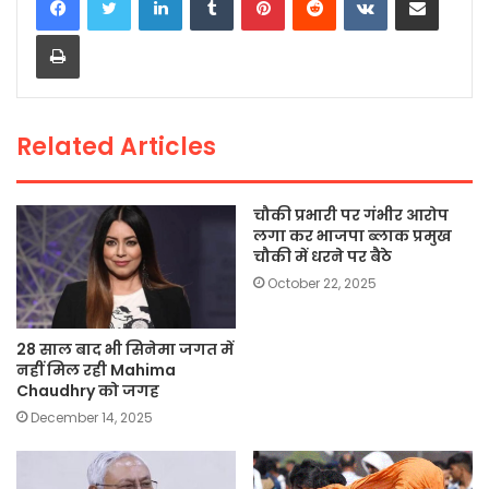
e
er
ts
l
y
e
Print
b
A
Li
o
p
n
o
p
k
Related Articles
k
चौकी प्रभारी पर गंभीर आरोप
लगा कर भाजपा ब्लाक प्रमुख
चौकी में धरने पर बैठे
October 22, 2025
28 साल बाद भी सिनेमा जगत में
नहीं मिल रही Mahima
Chaudhry को जगह
December 14, 2025