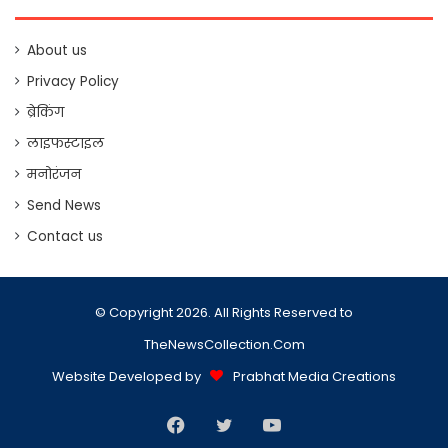
About us
Privacy Policy
ब्रेकिंग
लाइफस्टाइल
मनोरंजन
Send News
Contact us
© Copyright 2026. All Rights Reserved to
TheNewsCollection.Com
Website Developed by
Prabhat Media Creations
Facebook
Twitter
YouTube