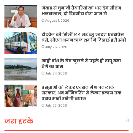
मेवाड़ से चुनावी तैयारियों को धार देंगे सीएम
भजनलाल, दो दिवसीय दौरा आज से
August 1, 2026
रोडवेज को मिलीं 144 नई ब्लू लाइन एक्सप्रेस
बसें, सीएम भजनलाल शर्मा ने दिखाई हरी झंडी
July 26, 2026
माही बांध के गेट खुलने से पहले ही टापू बना
बेणेश्वर धाम
July 24, 2026
प्रसूताओं को लेकर एक्शन में भजनलाल
सरकार, अब मॉनिटरिंग से लेकर इलाज तक
प्रसव सखी रखेगी ख्याल
July 23, 2026
जरा हटके