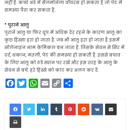
नहीं है. कच्चे अंडे में सैलमोनेला वॉयरस हो सकता है जो पेट में
समस्या पैदा कर सकता है.
* पुराने आलू
पुराने आलू या फिर धूप में अधिक देर रहने के कारण आलू का
कुछ हिस्सा हरा हो जाता है. जब भी आलू हरा हो जाता है इसमें
सोलेनाइन नाम केमिकल बन जाता है. जिसके सेवन से सिर में
दर्द, थकान, मतली, पेट की समस्या हो सकती है. इससे बचाव
के लिए आलू को ठंडे स्थान पर रखें और इस तरह के आलू के
सेवन से बचें. हरे हिस्से को काट कर अलग कर दें.
F
T
W
E
C
S
a
w
h
m
o
h
c
itt
a
ai
p
ar
LinkedIn
Tumblr
Pinterest
Reddit
VKontakte
Share via Email
e
er
ts
l
y
e
Print
b
A
Li
o
p
n