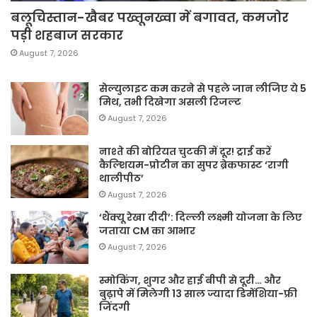
बलूचिस्तान-खैबर पख्तूनख्वा में बगावत, कमजोर
पड़ी शहबाज सरकार
August 7, 2026
सेल्युलाइट कम करने से पहले जान लीजिए ये 5
मिथ, तभी दिखेगा असली रिजल्ट
August 7, 2026
नाश्ते की बोरियत चुटकी में दूर! ट्राई करें
कैल्शियम-प्रोटीन का सुपर ब्रेकफास्ट ‘रागी
थालीपीठ’
August 7, 2026
‘थैंक्यू रेखा दीदी’: दिल्ली लक्ष्मी योजना के लिए
जताया CM का आभार
August 7, 2026
स्मोकिंग, शुगर और हाई बीपी से दूरी… और
बुढ़ापे में मिलेगी 13 साल ज्यादा डिमेंशिया-फ्री
जिंदगी