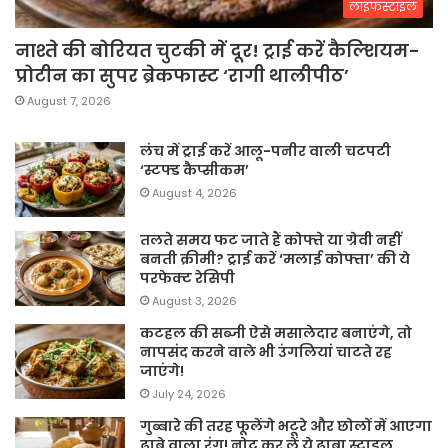
लाइफस्टाइल
नाश्ते की बोरियत चुटकी में दूर! ट्राई करें कैल्शियम-
प्रोटीन का सुपर ब्रेकफास्ट ‘रागी थालीपीठ’
August 7, 2026
लंच में ट्राई करें आलू-पनीर वाली चटपटी
‘स्टफ्ड कैप्सीकम’
August 4, 2026
तलते समय फट जाते हैं कोफ्ते या ग्रेवी नहीं
बनती क्रीमी? ट्राई करें ‘मलाई कोफ्ता’ की ये
परफेक्ट रेसिपी
August 3, 2026
कटहल की सब्जी ऐसे मसालेदार बनाएंगे, तो
नापसंद करने वाले भी उंगलियां चाटते रह
जाएंगे!
July 24, 2026
गुब्बारे की तरह फूलेंगे भटूरे और छोलों में आएगा
ढाबे वाला रंग! नोट कर लें ये ढाबा स्टाइल