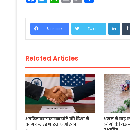
a
w
h
m
o
h
c
itt
a
ai
p
ar
e
er
ts
l
y
e
Linke
Facebook
Twitter
b
A
Li
o
p
n
o
p
k
Related Articles
k
अंतरिम व्यापार समझौते की दिशा में
असम में बाढ़ 
काम कर रहे भारत-अमेरिका
लोगों की गई 
प्रभावित