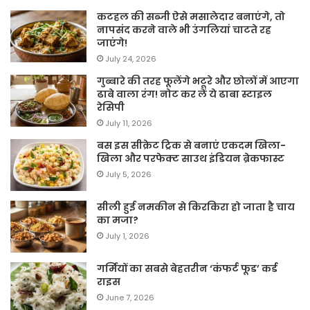
कटहल की सब्जी ऐसे मसालेदार बनाएंगे, तो
नापसंद करने वाले भी उंगलियां चाटते रह
जाएंगे!
July 24, 2026
गुब्बारे की तरह फूलेंगे भटूरे और छोलों में आएगा
ढाबे वाला रंग! नोट कर लें ये ढाबा स्टाइल
रेसिपी
July 11, 2026
बस इस सीक्रेट ट्रिक से बनाएं एकदम खिला-
खिला और परफेक्ट साउथ इंडियन ब्रेकफास्ट
July 5, 2026
सीली हुई नमकीन से किरकिरा हो जाता है चाय
का मजा?
July 1, 2026
गर्मियों का सबसे बेहतरीन ‘कंफर्ट फूड’ कर्ड
राइस
June 7, 2026