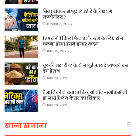
बिना डॉक्टर से पूछे ले रहे हैं कैल्शियम
सप्लीमेंट्स?
August 3, 2026
1 हफ्ते में 1 किलो फैट बर्न करने के लिए रोज
चलना होगा इतने हजार कदम
July 30, 2026
चुटकी भर ‘हींग’ के ये जादुई फायदे आपको कर
देंगे हैरान
July 29, 2026
वैज्ञानिकों ने बताया कि क्यों नॉन-स्मोकर्स भी
हो जाते हैं लंग कैंसर का शिकार
July 28, 2026
खाना खजाना