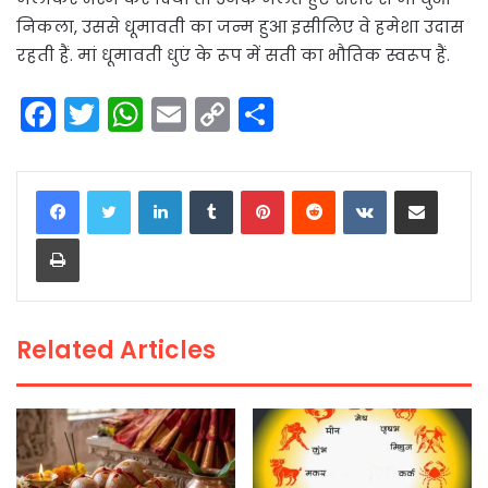
निकला, उससे धूमावती का जन्म हुआ इसीलिए वे हमेशा उदास
रहती हैं. मां धूमावती धुएं के रूप में सती का भौतिक स्वरूप हैं.
F
T
W
E
C
S
a
w
h
m
o
h
c
itt
a
ai
p
ar
LinkedIn
Tumblr
Pinterest
Reddit
VKontakte
Share via Email
e
er
ts
l
y
e
Print
b
A
Li
o
p
n
o
p
k
Related Articles
k