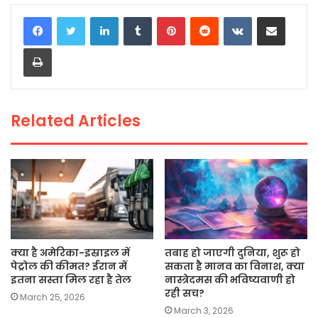
c
itt
a
ai
p
ar
LinkedIn
Tumblr
Pinterest
Reddit
VKontakte
Share via Email
e
er
ts
l
y
e
Print
b
A
Li
o
p
n
o
p
k
Related Articles
k
क्या है अमेरिका-इस्राइल में
तबाह हो जाएगी दुनिया, शुरू हो
पेट्रोल की कीमत? ईरान में
सकता है मानव का विनाश, क्या
इतना सस्ता मिल रहा है तेल
नास्त्रेदमस की भविष्यवाणी हो
रही सच?
March 25, 2026
March 3, 2026