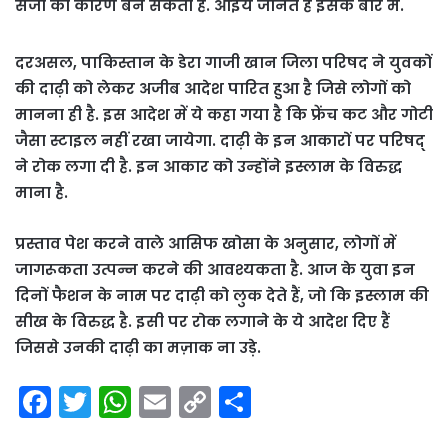
सजा का कारण बन सकता हैं. आइये जानते हैं इसके बारे में.
दरअसल, पाकिस्तान के डेरा गाजी खान जिला परिषद ने युवकों
की दाढ़ी को लेकर अजीब आदेश पारित हुआ है जिसे लोगों को
मानना ही है. इस आदेश में ये कहा गया है कि फ्रेंच कट और गोटी
जैसा स्टाइल नहीं रखा जायेगा. दाढ़ी के इन आकारों पर परिषद्
ने रोक लगा दी है. इन आकार को उन्होंने इस्लाम के विरुद्ध
माना है.
प्रस्ताव पेश करने वाले आसिफ खोसा के अनुसार, लोगों में
जागरूकता उत्पन्न करने की आवश्यकता है. आज के युवा इन
दिनों फैशन के नाम पर दाढ़ी को लुक देते हैं, जो कि इस्लाम की
सीख के विरुद्ध है. इसी पर रोक लगाने के ये आदेश दिए हैं
जिससे उनकी दाढ़ी का मज़ाक ना उड़े.
F
T
W
E
C
S
a
w
h
m
o
h