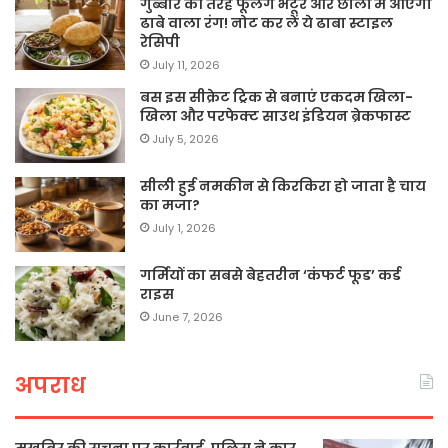
गुब्बारे की तरह फूलेंगे भटूरे और छोलों में आएगा
ढाबे वाला रंग! नोट कर लें ये ढाबा स्टाइल
रेसिपी
July 11, 2026
बस इस सीक्रेट ट्रिक से बनाएं एकदम खिला-
खिला और परफेक्ट साउथ इंडियन ब्रेकफास्ट
July 5, 2026
सीली हुई नमकीन से किरकिरा हो जाता है चाय
का मजा?
July 1, 2026
गर्मियों का सबसे बेहतरीन ‘कंफर्ट फूड’ कर्ड
राइस
June 7, 2026
अपराध