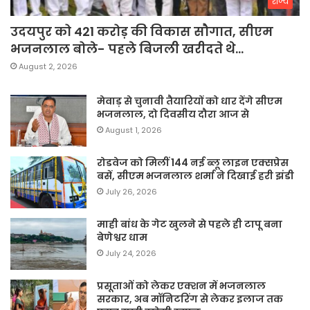
राज्य
उदयपुर को 421 करोड़ की विकास सौगात, सीएम
भजनलाल बोले- पहले बिजली खरीदते थे…
August 2, 2026
मेवाड़ से चुनावी तैयारियों को धार देंगे सीएम
भजनलाल, दो दिवसीय दौरा आज से
August 1, 2026
रोडवेज को मिलीं 144 नई ब्लू लाइन एक्सप्रेस
बसें, सीएम भजनलाल शर्मा ने दिखाई हरी झंडी
July 26, 2026
माही बांध के गेट खुलने से पहले ही टापू बना
बेणेश्वर धाम
July 24, 2026
प्रसूताओं को लेकर एक्शन में भजनलाल
सरकार, अब मॉनिटरिंग से लेकर इलाज तक