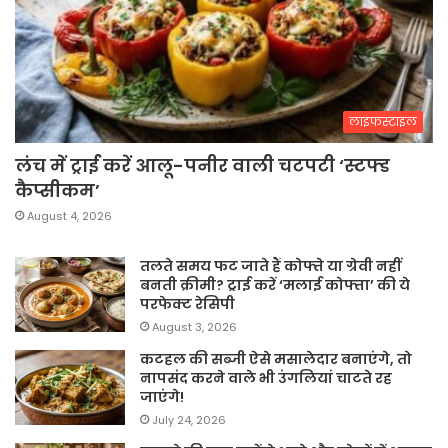
लाइफस्टाइल
लंच में ट्राई करें आलू-पनीर वाली चटपटी ‘स्टफ्ड
कैप्सीकम’
August 4, 2026
तलते समय फट जाते हैं कोफ्ते या ग्रेवी नहीं
बनती क्रीमी? ट्राई करें ‘मलाई कोफ्ता’ की ये
परफेक्ट रेसिपी
August 3, 2026
कटहल की सब्जी ऐसे मसालेदार बनाएंगे, तो
नापसंद करने वाले भी उंगलियां चाटते रह
जाएंगे!
July 24, 2026