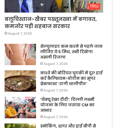
विदेश
बलूचिस्तान-खैबर पख्तूनख्वा में बगावत,
कमजोर पड़ी शहबाज सरकार
August 7, 2026
सेल्युलाइट कम करने से पहले जान
लीजिए ये 5 मिथ, तभी दिखेगा
असली रिजल्ट
August 7, 2026
नाश्ते की बोरियत चुटकी में दूर! ट्राई
करें कैल्शियम-प्रोटीन का सुपर
ब्रेकफास्ट ‘रागी थालीपीठ’
August 7, 2026
‘थैंक्यू रेखा दीदी’: दिल्ली लक्ष्मी
योजना के लिए जताया CM का
आभार
August 7, 2026
स्मोकिंग, शुगर और हाई बीपी से