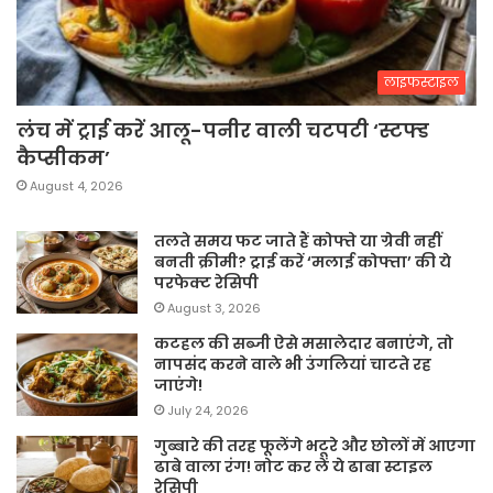
लाइफस्टाइल
लंच में ट्राई करें आलू-पनीर वाली चटपटी ‘स्टफ्ड
कैप्सीकम’
August 4, 2026
तलते समय फट जाते हैं कोफ्ते या ग्रेवी नहीं
बनती क्रीमी? ट्राई करें ‘मलाई कोफ्ता’ की ये
परफेक्ट रेसिपी
August 3, 2026
कटहल की सब्जी ऐसे मसालेदार बनाएंगे, तो
नापसंद करने वाले भी उंगलियां चाटते रह
जाएंगे!
July 24, 2026
गुब्बारे की तरह फूलेंगे भटूरे और छोलों में आएगा
ढाबे वाला रंग! नोट कर लें ये ढाबा स्टाइल
रेसिपी