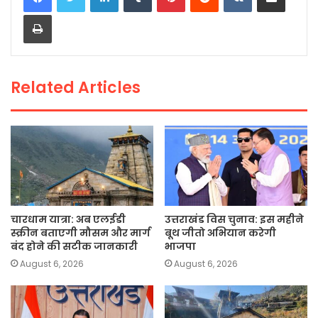
e
er
ts
l
y
e
Print
b
A
Li
o
p
n
o
p
k
Related Articles
k
चारधाम यात्रा: अब एलईडी
उत्तराखंड विस चुनाव: इस महीने
स्क्रीन बताएगी मौसम और मार्ग
बूथ जीतो अभियान करेगी
बंद होने की सटीक जानकारी
भाजपा
August 6, 2026
August 6, 2026