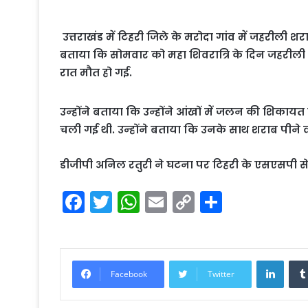
उत्तराखंड में टिहरी जिले के मरोदा गांव में जहरीली शरा
बताया कि सोमवार को महा शिवरात्रि के दिन जहरीली
रात मौत हो गई.
उन्होंने बताया कि उन्होंने आंखों में जलन की शिका
चली गई थी. उन्होंने बताया कि उनके साथ शराब पीने वा
डीजीपी अनिल रतुरी ने घटना पर टिहरी के एसएसपी से रि
F
T
W
E
C
S
a
w
h
m
o
h
c
itt
a
ai
p
ar
e
er
ts
l
y
e
Linke
Facebook
Twitter
b
A
Li