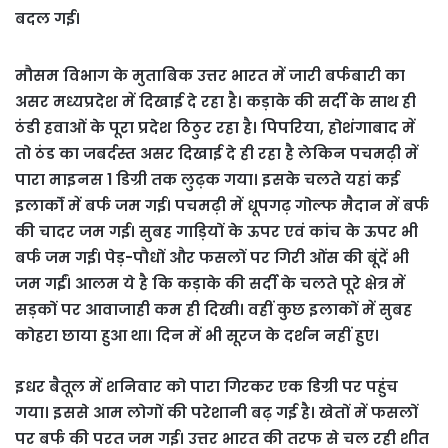
बदल गई।
मौसम विभाग के मुताबिक उत्तर भारत में जारी बर्फबारी का
असर मध्यप्रदेश में दिखाई दे रहा है। कड़ाके की सर्दी के साथ ही
ठंडी हवाओं के पूरा प्रदेश ठिठुर रहा है। पिपरिया, होशंगाबाद में
तो ठंड का जबर्दस्त असर दिखाई दे ही रहा है लेकिन पचमढ़ी में
पारा माइनस 1 डिग्री तक लुढ़क गया। इसके चलते यहां कई
इलाकोंं में बर्फ जम गई। पचमढ़ी में धूपगढ़ गोल्फ मैदान में बर्फ
की चादर जम गई। सुबह गाड़ियों के ऊपर एवं कांच के ऊपर भी
बर्फ जम गई। पेड़-पौधों और फसलों पर गिरी ओंस की बूंदें भी
जम गईं। आलम ये है कि कड़ाके की सर्दी के चलते पूरे क्षेत्र में
सड़कों पर आवाजाही कम ही दिखी। वहीं कुछ इलाकों में सुबह
कोहरा छाया हुआ था। दिन में भी सूरज के दर्शन नहीं हुए।
इधर बैतूल में शनिवार को पारा गिरकर एक डिग्री पर पहुंच
गया। इससे आम लोगों की परेशानी बढ़ गई है। खेतों में फसलों
पर बर्फ की परत जम गई। उत्तर भारत की तरफ से चल रही शीत