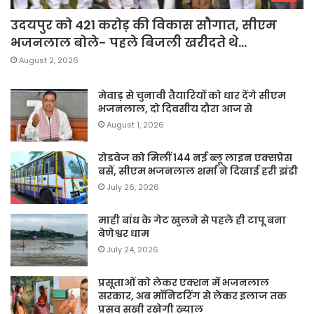
उदयपुर को 421 करोड़ की विकास सौगात, सीएम
भजनलाल बोले- पहले बिजली खरीदते थे…
August 2, 2026
मेवाड़ से चुनावी तैयारियों को धार देंगे सीएम
भजनलाल, दो दिवसीय दौरा आज से
August 1, 2026
रोडवेज को मिलीं 144 नई ब्लू लाइन एक्सप्रेस
बसें, सीएम भजनलाल शर्मा ने दिखाई हरी झंडी
July 26, 2026
माही बांध के गेट खुलने से पहले ही टापू बना
बेणेश्वर धाम
July 24, 2026
प्रसूताओं को लेकर एक्शन में भजनलाल
सरकार, अब मॉनिटरिंग से लेकर इलाज तक
प्रसव सखी रखेगी ख्याल