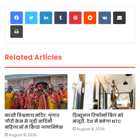
c
itt
a
ai
p
ar
LinkedIn
Tumblr
Pinterest
Reddit
VKontakte
Share via Email
e
er
ts
l
y
e
Print
b
A
Li
o
p
n
o
p
k
Related Articles
k
काशी विश्वनाथ मदिर: शृंगार
ट्रिब्यूनल रिफॉर्म्स बिल को
गौरी केस से जुड़ी वादिनी
मंजूरी, देश में बनेगा NTC
महिलाओं ने किया जलाभिषेक
August 8, 2026
August 8, 2026