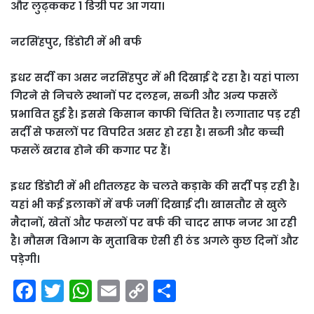
और लुढ़ककर 1 डिग्री पर आ गया।
नरसिंहपुर, डिंडोरी में भी बर्फ
इधर सर्दी का असर नरसिंहपुर में भी दिखाई दे रहा है। यहां पाला
गिरने से निचले स्थानों पर दलहन, सब्जी और अन्य फसलें
प्रभावित हुई है। इससे किसान काफी चिंतित है। लगातार पड़ रही
सर्दी से फसलों पर विपरित असर हो रहा है। सब्जी और कच्ची
फसलें खराब होने की कगार पर हैं।
इधर डिंडोरी में भी शीतलहर के चलते कड़ाके की सर्दी पड़ रही है।
यहां भी कई इलाकों में बर्फ जमीं दिखाई दी। खासतौर से खुले
मैदानों, खेतों और फसलों पर बर्फ की चादर साफ नजर आ रही
है। मौसम विभाग के मुताबिक ऐसी ही ठंड अगले कुछ दिनों और
पड़ेगी।
F
T
W
E
C
S
a
w
h
m
o
h