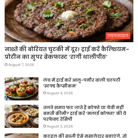
लाइफस्टाइल
नाश्ते की बोरियत चुटकी में दूर! ट्राई करें कैल्शियम-
प्रोटीन का सुपर ब्रेकफास्ट ‘रागी थालीपीठ’
August 7, 2026
लंच में ट्राई करें आलू-पनीर वाली चटपटी
‘स्टफ्ड कैप्सीकम’
August 4, 2026
तलते समय फट जाते हैं कोफ्ते या ग्रेवी नहीं
बनती क्रीमी? ट्राई करें ‘मलाई कोफ्ता’ की ये
परफेक्ट रेसिपी
August 3, 2026
कटहल की सब्जी ऐसे मसालेदार बनाएंगे, तो