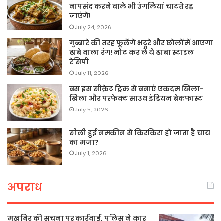
नापसंद करने वाले भी उंगलियां चाटते रह
जाएंगे!
July 24, 2026
गुब्बारे की तरह फूलेंगे भटूरे और छोलों में आएगा
ढाबे वाला रंग! नोट कर लें ये ढाबा स्टाइल
रेसिपी
July 11, 2026
बस इस सीक्रेट ट्रिक से बनाएं एकदम खिला-
खिला और परफेक्ट साउथ इंडियन ब्रेकफास्ट
July 5, 2026
सीली हुई नमकीन से किरकिरा हो जाता है चाय
का मजा?
July 1, 2026
अपराध
मुखबिर की सूचना पर कार्रवाई, पुलिस ने कार