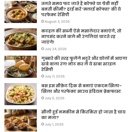
तलते समय फट जाते हैं कोफ्ते या ग्रेवी नहीं
बनती क्रीमी? ट्राई करें ‘मलाई कोफ्ता’ की ये
परफेक्ट रेसिपी
August 3, 2026
कटहल की सब्जी ऐसे मसालेदार बनाएंगे, तो
नापसंद करने वाले भी उंगलियां चाटते रह
जाएंगे!
July 24, 2026
गुब्बारे की तरह फूलेंगे भटूरे और छोलों में आएगा
ढाबे वाला रंग! नोट कर लें ये ढाबा स्टाइल
रेसिपी
July 11, 2026
बस इस सीक्रेट ट्रिक से बनाएं एकदम खिला-
खिला और परफेक्ट साउथ इंडियन ब्रेकफास्ट
July 5, 2026
सीली हुई नमकीन से किरकिरा हो जाता है चाय
का मजा?
July 1, 2026