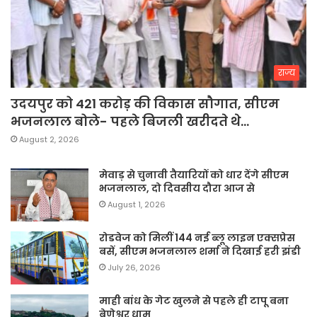
राज्य
उदयपुर को 421 करोड़ की विकास सौगात, सीएम
भजनलाल बोले- पहले बिजली खरीदते थे…
August 2, 2026
मेवाड़ से चुनावी तैयारियों को धार देंगे सीएम
भजनलाल, दो दिवसीय दौरा आज से
August 1, 2026
रोडवेज को मिलीं 144 नई ब्लू लाइन एक्सप्रेस
बसें, सीएम भजनलाल शर्मा ने दिखाई हरी झंडी
July 26, 2026
माही बांध के गेट खुलने से पहले ही टापू बना
बेणेश्वर धाम