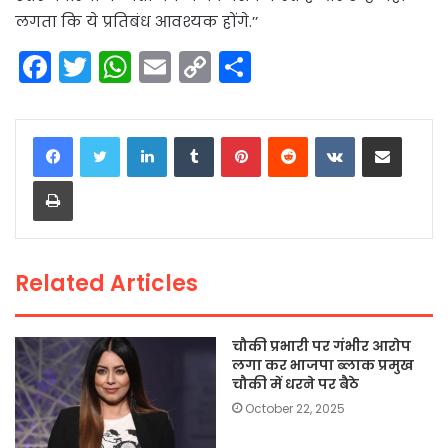
लगता कि ये प्रतिबंध आवश्यक होंगे.’’
F
T
W
E
C
S
a
w
h
m
o
h
c
itt
a
ai
p
ar
LinkedIn
Tumblr
Pinterest
Reddit
VKontakte
Share via Email
e
er
ts
l
y
e
Print
b
A
Li
o
p
n
o
p
k
Related Articles
k
चौकी प्रभारी पर गंभीर आरोप
लगा कर भाजपा ब्लाक प्रमुख
चौकी में धरने पर बैठे
October 22, 2025