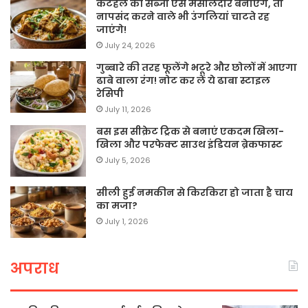
कटहल की सब्जी ऐसे मसालेदार बनाएंगे, तो
नापसंद करने वाले भी उंगलियां चाटते रह
जाएंगे!
July 24, 2026
गुब्बारे की तरह फूलेंगे भटूरे और छोलों में आएगा
ढाबे वाला रंग! नोट कर लें ये ढाबा स्टाइल
रेसिपी
July 11, 2026
बस इस सीक्रेट ट्रिक से बनाएं एकदम खिला-
खिला और परफेक्ट साउथ इंडियन ब्रेकफास्ट
July 5, 2026
सीली हुई नमकीन से किरकिरा हो जाता है चाय
का मजा?
July 1, 2026
अपराध