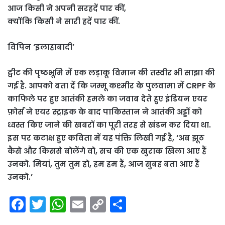
आज किसी ने अपनी सरहदें पार कीं,
क्योंकि किसी ने सारी हदें पार कीं.
विपिन ‘इलाहाबादी’
ट्वीट की पृष्ठभूमि में एक लड़ाकू विमान की तस्वीर भी साझा की
गई है. आपको बता दें कि जम्मू कश्मीर के पुलवामा में CRPF के
काफिले पर हुए आतंकी हमले का जवाब देते हुए इंडियन एयर
फ़ोर्स ने एयर स्ट्राइक के बाद पाकिस्तान ने आतंकी अड्डों को
ध्वस्त किए जाने की खबरों का पूरी तरह से खंडन कर दिया था.
इस पर कटाक्ष हुए कविता में यह पंक्ति लिखी गई है, ‘अब झूठ
कैसे और किससे बोलेंगे वो, सच की एक खुराक खिला आए हैं
उनको. मियां, तुम तुम हो, हम हम हैं, आज सुबह बता आए हैं
उनको.’
F
T
W
E
C
S
a
w
h
m
o
h