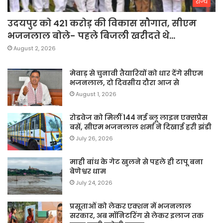
राज्य
उदयपुर को 421 करोड़ की विकास सौगात, सीएम
भजनलाल बोले- पहले बिजली खरीदते थे…
August 2, 2026
मेवाड़ से चुनावी तैयारियों को धार देंगे सीएम
भजनलाल, दो दिवसीय दौरा आज से
August 1, 2026
रोडवेज को मिलीं 144 नई ब्लू लाइन एक्सप्रेस
बसें, सीएम भजनलाल शर्मा ने दिखाई हरी झंडी
July 26, 2026
माही बांध के गेट खुलने से पहले ही टापू बना
बेणेश्वर धाम
July 24, 2026
प्रसूताओं को लेकर एक्शन में भजनलाल
सरकार, अब मॉनिटरिंग से लेकर इलाज तक