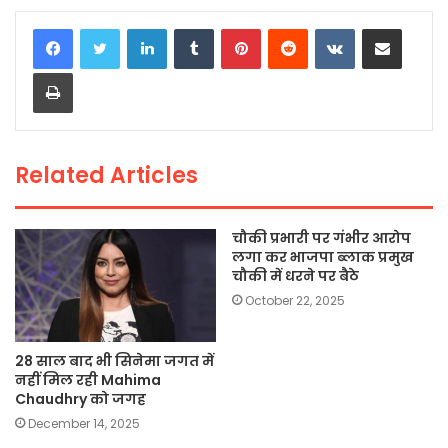
c
itt
a
ai
p
ar
LinkedIn
Tumblr
Pinterest
Reddit
VKontakte
Share via Email
e
er
ts
l
y
e
Print
b
A
Li
o
p
n
o
p
k
Related Articles
k
चौकी प्रभारी पर गंभीर आरोप
लगा कर भाजपा ब्लाक प्रमुख
चौकी में धरने पर बैठे
October 22, 2025
28 साल बाद भी सिनेमा जगत में
नहीं मिल रही Mahima
Chaudhry को जगह
December 14, 2025