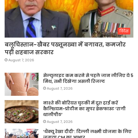
विदेश
बलूचिस्तान-खैबर पख्तूनख्वा में बगावत, कमजोर
पड़ी शहबाज सरकार
August 7, 2026
सेल्युलाइट कम करने से पहले जान लीजिए ये 5
मिथ, तभी दिखेगा असली रिजल्ट
August 7, 2026
नाश्ते की बोरियत चुटकी में दूर! ट्राई करें
कैल्शियम-प्रोटीन का सुपर ब्रेकफास्ट ‘रागी
थालीपीठ’
August 7, 2026
‘थैंक्यू रेखा दीदी’: दिल्ली लक्ष्मी योजना के लिए
जताया CM का आभार